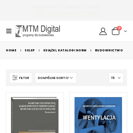
ctwa
PROGRAMY, CENNIKI I KSIĄŻKI
0
HOME
SKLEP
KSIĄŻKI, KATALOGI NORM
BUDOWNICTWO
FILTER