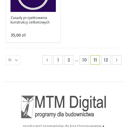
Zasady projektowania
konstrukcji żelbetowych
35,00
zł
…
1
2
10
11
12
producent programów do kosztorysowania ♦