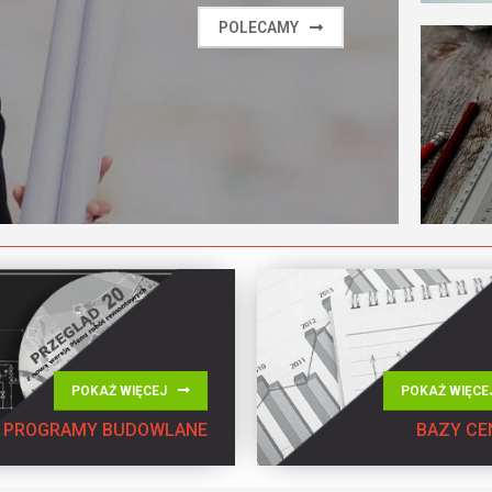
POLECAMY
POKAŻ WIĘCEJ
POKAŻ WIĘCE
PROGRAMY BUDOWLANE
BAZY C