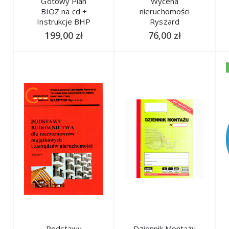
Gotowy Plan
Wycena
BIOZ na cd +
nieruchomości
Instrukcje BHP
Ryszard
Cymerman Joanna
199,00
zł
76,00
zł
Cymerman wyd.
II 2024r.
Podstawy
Dziennik Montażu