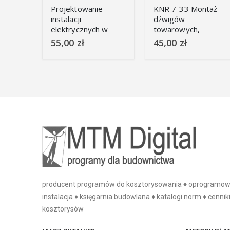
Projektowanie
KNR 7-33 Montaż
instalacji
dźwigów
elektrycznych w
towarowych,
obiektach
towarowo –
55,00
zł
45,00
zł
przemysłowych
osobowych,
osobowych i
szpitalnych
producent programów do kosztorysowania ♦ oprogramowan
instalacja ♦ księgarnia budowlana ♦ katalogi norm ♦ cenniki
kosztorysów