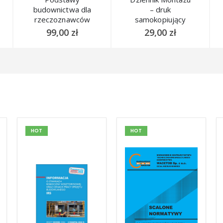
budownictwa dla
– druk
rzeczoznawców
samokopiujący
budowlanych
99,00
zł
29,00
zł
wyd. 2024
HOT
HOT