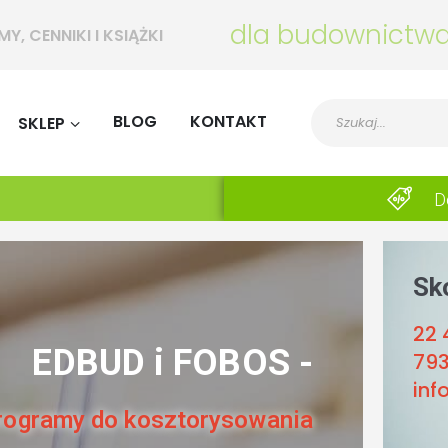
ctwa
PROGRAMY, CENNIKI I KSIĄŻKI
BLOG
KONTAKT
SKLEP
D
Sk
Z
22
EDBUD i FOBOS -
79
ba
inf
rogramy do kosztorysowania
Z