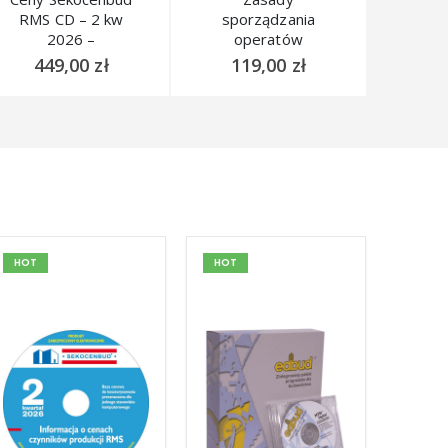
RMS CD – 2 kw
sporządzania
2026 –
operatów
Informacje
szacunkowych
449,00
zł
119,00
zł
kwartalne IMB,
2020
IMI, IME, IRS
HOT
HOT