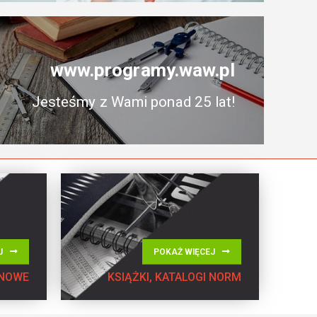
www.programy.waw.pl
Jesteśmy z Wami ponad 25 lat!
J
POKAŻ WIĘCEJ
ENOWE
KSIĄŻKI, KATALOGI NORM