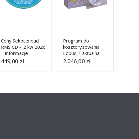
Ceny Sekocenbud
Program do
RMS CD – 2 kw 2026
kosztorysowania
– Informacje
Edbud + aktualna
kwartalne IMB, IMI,
baza cen
449,00
zł
2.046,00
zł
IME, IRS