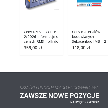
Ceny RMS – ICCP-e
Ceny materiałów
2/2026 Informacje o
budowlanych
cenach RMS – plik do
Sekocenbud IMB – 2
pobrania do
kwartał 2026
359,00
zł
118,00
zł
programów
kosztorysowych
KSIĄŻKI I PROGRAMY DO BUDOWNICTWA
ZAWSZE NOWE POZYCJE
NAJWIĘKSZY WYBÓR