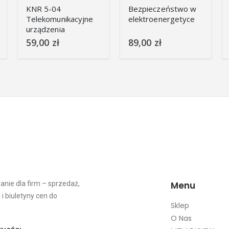
KNR 5-04
Bezpieczeństwo w
Telekomunikacyjne
elektroenergetyce
urządzenia
elektroenergetyczne
59,00
zł
89,00
zł
i zasilające
ie dla firm – sprzedaż,
Menu
 i biuletyny cen do
Sklep
O Nas