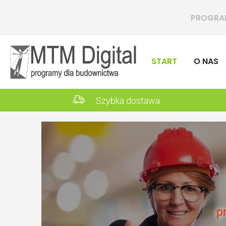
dla budowni
START
O NAS
Szybka dostawa
p