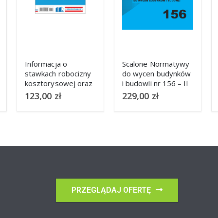
Informacja o
Scalone Normatywy
stawkach robocizny
do wycen budynków
kosztorysowej oraz
i budowli nr 156 – II
cenach najmu
kwartał 2026 r. –
123,00
zł
229,00
zł
sprzętu bud.
książka i płyta CD
Sekocenbud IRS – 2
kwartał 2026
PRZEGLĄDAJ OFERTĘ