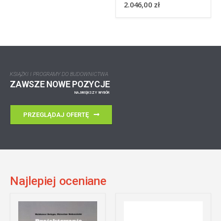
2.046,00
zł
KSIĄŻKI I PROGRAMY DO BUDOWNICTWA
ZAWSZE NOWE POZYCJE
NAJWIĘKSZY WYBÓR
PRZEGLĄDAJ OFERTĘ
Najlepiej oceniane