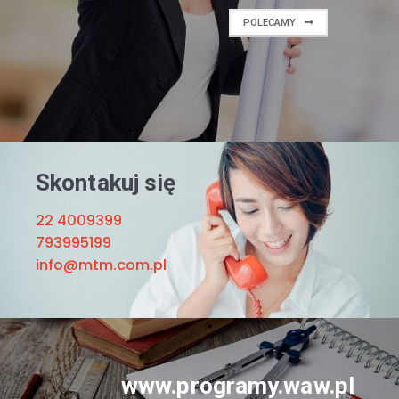
POLECAMY
Skontakuj się
22 4009399
793995199
info@mtm.com.pl
www.programy.waw.pl