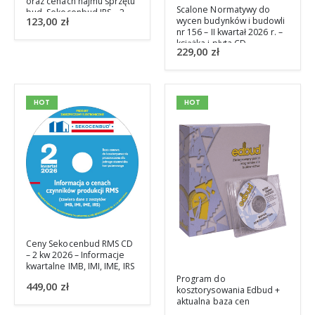
oraz cenach najmu sprzętu
Scalone Normatywy do
bud. Sekocenbud IRS – 2
123,00
zł
wycen budynków i budowli
kwartał 2026
nr 156 – II kwartał 2026 r. –
książka i płyta CD
229,00
zł
HOT
HOT
Ceny Sekocenbud RMS CD
– 2 kw 2026 – Informacje
kwartalne IMB, IMI, IME, IRS
Program do
449,00
zł
kosztorysowania Edbud +
aktualna baza cen