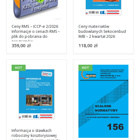
Ceny RMS – ICCP-e 2/2026
Ceny materiałów
Informacje o cenach RMS –
budowlanych Sekocenbud
plik do pobrania do
IMB – 2 kwartał 2026
programów
359,00
zł
118,00
zł
kosztorysowych
HOT
HOT
Informacja o stawkach
robocizny kosztorysowej