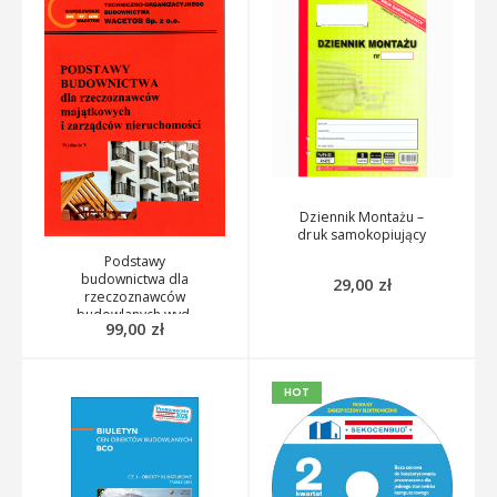
Dziennik Montażu –
druk samokopiujący
Podstawy
budownictwa dla
29,00
zł
rzeczoznawców
budowlanych wyd.
99,00
zł
2024
HOT