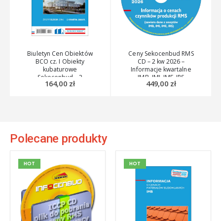
Biuletyn Cen Obiektów
Ceny Sekocenbud RMS
BCO cz. I Obiekty
CD – 2 kw 2026 –
kubaturowe
Informacje kwartalne
Sekocenbud – 2
IMB, IMI, IME, IRS
164,00
zł
449,00
zł
kwartał 2026
Polecane produkty
HOT
HOT