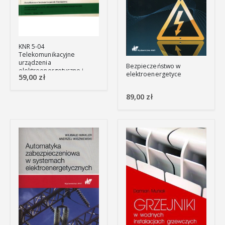
KNR 5-04
Telekomunikacyjne
urządzenia
Bezpieczeństwo w
elektroenergetyczne i
elektroenergetyce
59,00
zł
zasilające
89,00
zł