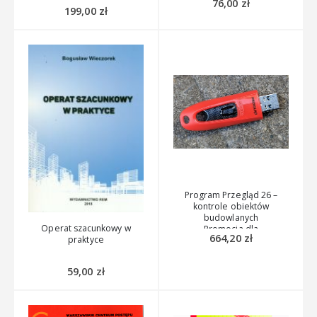
76,00
zł
wyd. II 2024r.
199,00
zł
Program Przegląd 26 –
kontrole obiektów
budowlanych
Operat szacunkowy w
Promocja dla
664,20
zł
praktyce
członków PIIB
59,00
zł