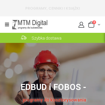
ctwa
PROGRAMY, CENNIKI I KSIĄŻKI
0
Szybka dostawa
EDBUD i FOBOS -
programy do kosztorysowania