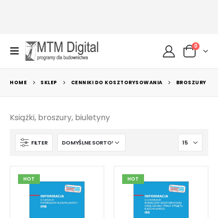
ctwa
PROGRAMY, CENNIKI I KSIĄŻKI
0
HOME
SKLEP
CENNIKI DO KOSZTORYSOWANIA
BROSZURY
Książki, broszury, biuletyny
FILTER
HOT
HOT