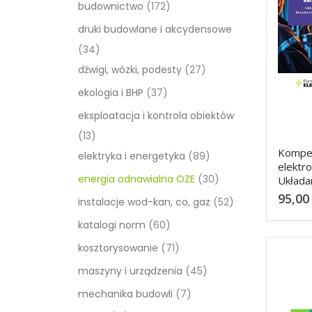
budownictwo
(172)
druki budowlane i akcydensowe
(34)
dźwigi, wózki, podesty
(27)
ekologia i BHP
(37)
eksploatacja i kontrola obiektów
(13)
Kompe
elektryka i energetyka
(89)
elektro
energia odnawialna OZE
(30)
Układa
instalac
95,0
instalacje wod-kan, co, gaz
(52)
bezpie
wypos
katalogi norm
(60)
kosztorysowanie
(71)
maszyny i urządzenia
(45)
mechanika budowli
(7)