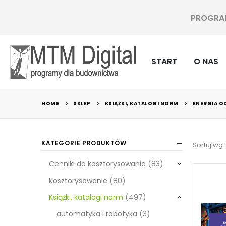
PROGRAMY
START
O NAS
HOME
SKLEP
KSIĄŻKI, KATALOGI NORM
ENERGIA O
KATEGORIE PRODUKTÓW
Sortuj wg:
Cenniki do kosztorysowania
(83)
Kosztorysowanie
(80)
Książki, katalogi norm
(497)
automatyka i robotyka
(3)