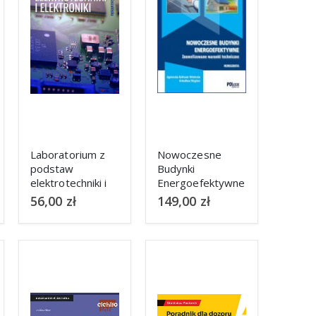
Laboratorium z
Nowoczesne
podstaw
Budynki
elektrotechniki i
Energoefektywne
o
elektroniki
– znowelizowane
56,00
zł
149,00
zł
warunki
techniczne 2019