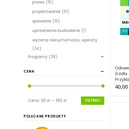
prawo
(15)
projektowanie
(61)
B
spawanie
(16)
MA
uprawnienia budowlane
(1)
wycena nieruchomości, operaty
(34)
Programy
(38)
Odnawi
CENA
źródła 
Przykł
oblicz
40,0
Cena:
30 zł
—
190 zł
FILTRUJ
POLECANE PRODUKTY