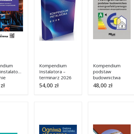
ndium
Kompendium
Kompendium
instalatora.
Instalatora –
podstaw
nie
terminarz 2026
budownictwa
ji,
energoefektywneg
0
zł
54,00
zł
48,00
zł
czeństwo i
z elementami
ażenie
ekoprojektowania