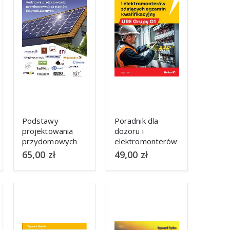
Podstawy
Poradnik dla
projektowania
dozoru i
przydomowych
elektromonterów
systemów
zdających
65,00
zł
49,00
zł
fotowoltaicznych
egzamin
kwalifikacyjny
URE Grupy G1
wyd. II 2024