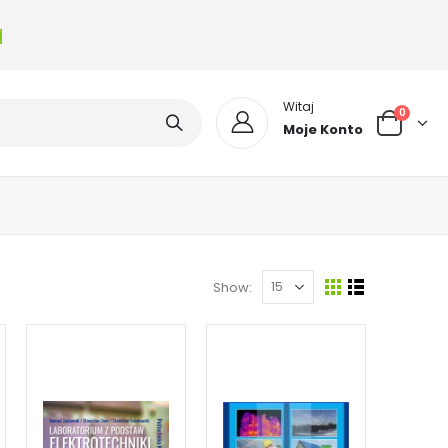
a
Witaj
0
Moje Konto
Show: