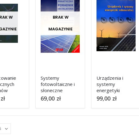
RAK W
BRAK W
GAZYNIE
MAGAZYNIE
towanie
Systemy
Urządzenia i
ycznych
fotowoltaiczne i
systemy
mów
słoneczne
energetyki
ia
systemy
odnawialnej 2025
0
zł
69,00
zł
99,00
zł
grzewcze.
r. R. Tytko
Praktyczny
poradnik
instalatora