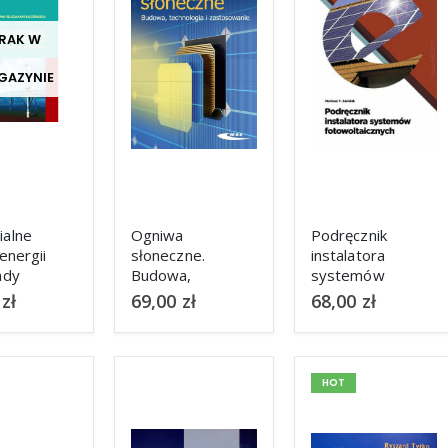
RAK W
GAZYNIE
alne
Ogniwa
Podręcznik
energii
słoneczne.
instalatora
ady
Budowa,
systemów
eniowe
technologia i
fotowoltaicznych
0
zł
69,00
zł
68,00
zł
zastosowanie
HOT