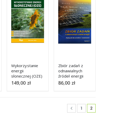
Wykorzystanie
Zbiór zadań z
energii
odnawialnych
słonecznej (OZE)
źródeł energii
149,00
zł
86,00
zł
1
2