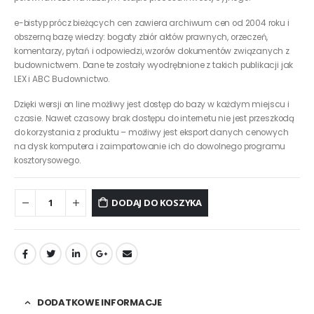
e-bistyp prócz bieżących cen zawiera archiwum cen od 2004 roku i
obszerną bazę wiedzy: bogaty zbiór aktów prawnych, orzeczeń,
komentarzy, pytań i odpowiedzi, wzorów dokumentów związanych z
budownictwem. Dane te zostały wyodrębnione z takich publikacji jak
LEX i ABC Budownictwo.
Dzięki wersji on line możliwy jest dostęp do bazy w każdym miejscu i
czasie. Nawet czasowy brak dostępu do internetu nie jest przeszkodą
do korzystania z produktu – możliwy jest eksport danych cenowych
na dysk komputera i zaimportowanie ich do dowolnego programu
kosztorysowego.
DODAJ DO KOSZYKA
DODATKOWE INFORMACJE