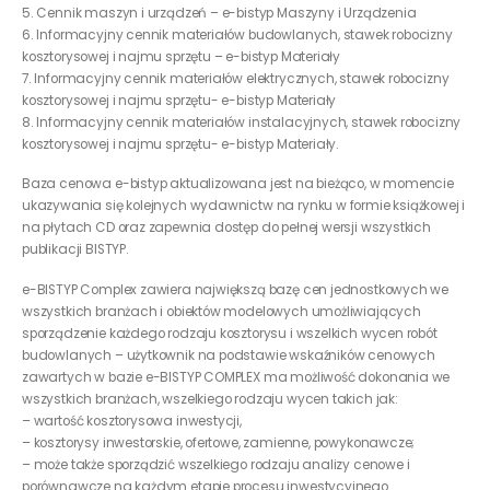
5. Cennik maszyn i urządzeń – e-bistyp Maszyny i Urządzenia
6. Informacyjny cennik materiałów budowlanych, stawek robocizny
kosztorysowej i najmu sprzętu – e-bistyp Materiały
7. Informacyjny cennik materiałów elektrycznych, stawek robocizny
kosztorysowej i najmu sprzętu- e-bistyp Materiały
8. Informacyjny cennik materiałów instalacyjnych, stawek robocizny
kosztorysowej i najmu sprzętu- e-bistyp Materiały.
Baza cenowa e-bistyp aktualizowana jest na bieżąco, w momencie
ukazywania się kolejnych wydawnictw na rynku w formie książkowej i
na płytach CD oraz zapewnia dostęp do pełnej wersji wszystkich
publikacji BISTYP.
e-BISTYP Complex zawiera największą bazę cen jednostkowych we
wszystkich branżach i obiektów modelowych umożliwiających
sporządzenie każdego rodzaju kosztorysu i wszelkich wycen robót
budowlanych – użytkownik na podstawie wskaźników cenowych
zawartych w bazie e-BISTYP COMPLEX ma możliwość dokonania we
wszystkich branżach, wszelkiego rodzaju wycen takich jak:
– wartość kosztorysowa inwestycji,
– kosztorysy inwestorskie, ofertowe, zamienne, powykonawcze;
– może także sporządzić wszelkiego rodzaju analizy cenowe i
porównawcze na każdym etapie procesu inwestycyjnego.