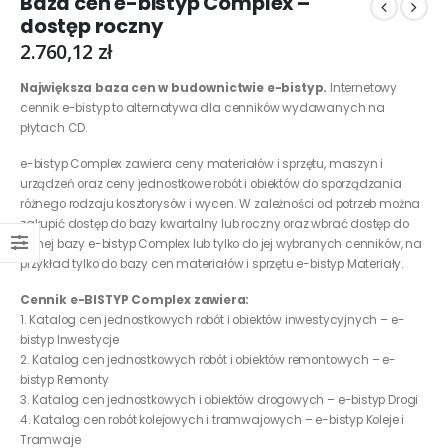
Baza cen e-bistyp Complex –
dostęp roczny
2.760,12
zł
Największa baza cen w budownictwie e-bistyp.
Internetowy
cennik e-bistyp to alternatywa dla cenników wydawanych na
płytach CD.
e-bistyp Complex zawiera ceny materiałów i sprzętu, maszyn i
urządzeń oraz ceny jednostkowe robót i obiektów do sporządzania
różnego rodzaju kosztorysów i wycen. W zależności od potrzeb można
zakupić dostęp do bazy kwartalny lub roczny oraz wbrać dostęp do
pełnej bazy e-bistyp Complex lub tylko do jej wybranych cenników, na
przykład tylko do bazy cen materiałów i sprzętu e-bistyp Materiały.
Cennik e-BISTYP Complex zawiera:
1. Katalog cen jednostkowych robót i obiektów inwestycyjnych – e-
bistyp Inwestycje
2. Katalog cen jednostkowych robót i obiektów remontowych – e-
bistyp Remonty
3. Katalog cen jednostkowych i obiektów drogowych – e-bistyp Drogi
4. Katalog cen robót kolejowych i tramwajowych – e-bistyp Koleje i
Tramwaje