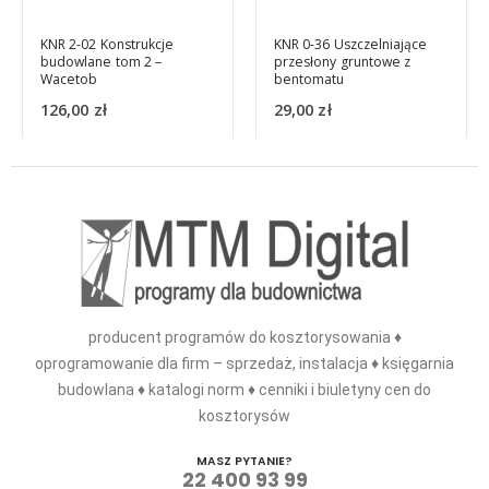
KNR 2-02 Konstrukcje
KNR 0-36 Uszczelniające
budowlane tom 2 –
przesłony gruntowe z
Wacetob
bentomatu
126,00
zł
29,00
zł
producent programów do kosztorysowania ♦
oprogramowanie dla firm – sprzedaż, instalacja ♦ księgarnia
budowlana ♦ katalogi norm ♦ cenniki i biuletyny cen do
kosztorysów
MASZ PYTANIE?
22 400 93 99