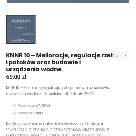
KNNR 10 – Melioracje, regulacje rzek
i potoków oraz budowle i
urządzenia wodne
69,00
zł
KNNR 10 – Melioracje, regulacje rzek i potoków oraz budowle i
urządzenia wodne – Uzupełnienie Rozdziały 21-26
Wydawca: WACETOB
Wydanie: 2001 r.
Kosztorysowe normy nakładów rzeczowych Katalog nr
10 MELIORACJE, REGULACJE RZEK I POTOKÓW ORAZ BUDOWLE
I URZĄDZENIA WODNE – UZUPEŁNIENIE – ROZDZIAŁY 21-26