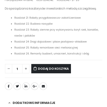
Do sporządzania kosztorysów inwestorskich metodą szczegółową.
Rozdział 21: Roboty przygotowawczo-zakońćzeniowe
Rozdział 22: Budowa nasypów
Rozdział 23: Roboty ziemne przy wykonywaniu koryt rzek, kanałów,
rowów i potoków
Rozdział 24: Drogi dojazdowe i place postojowo-składowe
Rozdział 25: Roboty remontowe sieci melioracyjnej
Rozdział 26. Remonty budowli, umocnień, konstrukcji i dróg
DODAJ DO KOSZYKA
DODATKOWE INFORMACJE