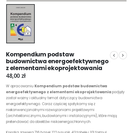
Kompendium podstaw
budownictwa energoefektywnego
z elementami ekoprojektowania
48,00
zł
W opracowaniu
Kompendium podstaw budownictwa
energoefektywnego z elementami ekoprojektowania
podjęty
został ważny i aktualny temat dotyczący budownictwa
energoefektywnego. Coraz częściej spotykamy się z
niekonwencjonalnymi rozwiązaniami projektowymi
(architektonicznymi, budowlanymi i instalacyjnymi), które mają
pretendować do obiektów niskoenergochłonnych.
Książka zawiera 716 haseł, 122 rysunki, 43 tabele i 101 formuł