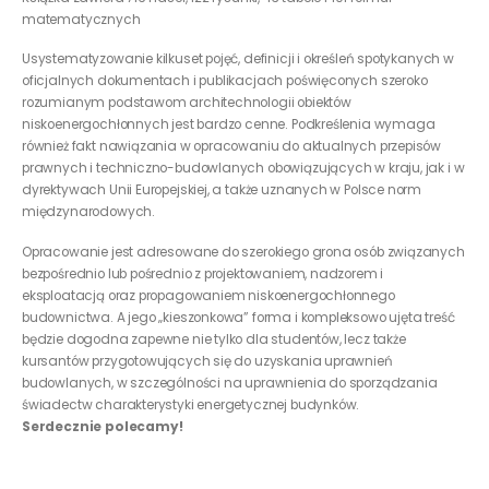
matematycznych
Usystematyzowanie kilkuset pojęć, definicji i określeń spotykanych w
oficjalnych dokumentach i publikacjach poświęconych szeroko
rozumianym podstawom architechnologii obiektów
niskoenergochłonnych jest bardzo cenne. Podkreślenia wymaga
również fakt nawiązania w opracowaniu do aktualnych przepisów
prawnych i techniczno-budowlanych obowiązujących w kraju, jak i w
dyrektywach Unii Europejskiej, a także uznanych w Polsce norm
międzynarodowych.
Opracowanie jest adresowane do szerokiego grona osób związanych
bezpośrednio lub pośrednio z projektowaniem, nadzorem i
eksploatacją oraz propagowaniem niskoenergochłonnego
budownictwa. A jego „kieszonkowa” forma i kompleksowo ujęta treść
będzie dogodna zapewne nie tylko dla studentów, lecz także
kursantów przygotowujących się do uzyskania uprawnień
budowlanych, w szczególności na uprawnienia do sporządzania
świadectw charakterystyki energetycznej budynków.
Serdecznie polecamy!