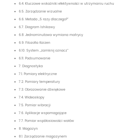
6.4. Kluczowe wskaźniki efektywności w utrzymaniu ruchu
6.5. Zarządzanie wizualne
6.6. Metoda „5 razy dlaczego?”
6.7. Diagram Ishikawy
6.8. Jednominutowa wymiana matrycy
6.9. Filozofia Kaizen
6.10. System „zamknij oznacz”
6.11. Podsumowanie
7. Diagnostyka
7.1. Pomiary elektryczne
7.2. Pomiary temperatury
7.3. Obrazowanie dźwiękowe
7.4. Wideoskopy
7.5. Pomiar wibracji
7.6. Aplikacje wspomagające
7.7. Pomiar współosiowości wałów
8. Magazyn
8.1. Zarządzanie magazynem