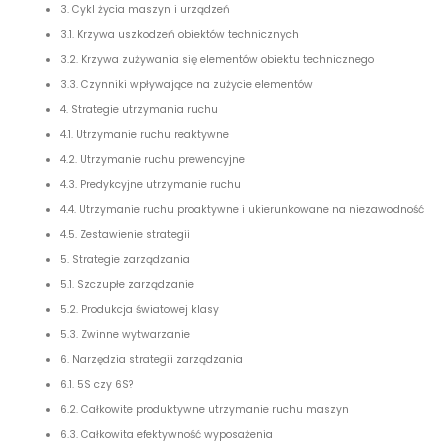
3. Cykl życia maszyn i urządzeń
3.1. Krzywa uszkodzeń obiektów technicznych
3.2. Krzywa zużywania się elementów obiektu technicznego
3.3. Czynniki wpływające na zużycie elementów
4. Strategie utrzymania ruchu
4.1. Utrzymanie ruchu reaktywne
4.2. Utrzymanie ruchu prewencyjne
4.3. Predykcyjne utrzymanie ruchu
4.4. Utrzymanie ruchu proaktywne i ukierunkowane na niezawodność
4.5. Zestawienie strategii
5. Strategie zarządzania
5.1. Szczupłe zarządzanie
5.2. Produkcja światowej klasy
5.3. Zwinne wytwarzanie
6. Narzędzia strategii zarządzania
6.1. 5S czy 6S?
6.2. Całkowite produktywne utrzymanie ruchu maszyn
6.3. Całkowita efektywność wyposażenia