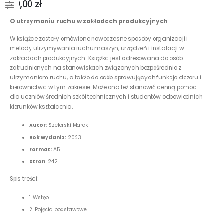
59,00
zł
O utrzymaniu ruchu w zakładach produkcyjnych
W książce zostały omówione nowoczesne sposoby organizacji i
metody utrzymywania ruchu maszyn, urządzeń i instalacji w
zakładach produkcyjnych. Książka jest adresowana do osób
zatrudnionych na stanowiskach związanych bezpośrednio z
utrzymaniem ruchu, a także do osób sprawujących funkcje dozoru i
kierownictwa w tym zakresie. Może ona też stanowić cenną pomoc
dla uczniów średnich szkół technicznych i studentów odpowiednich
kierunków kształcenia.
Autor:
Szelerski Marek
Rok wydania:
2023
Format:
A5
Stron:
242
Spis treści:
1. Wstęp
2. Pojęcia podstawowe