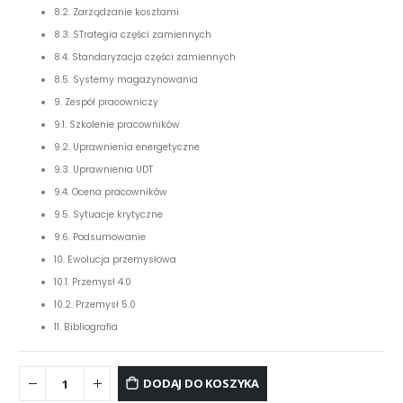
8.2. Zarządzanie kosztami
8.3. STrategia części zamiennych
8.4. Standaryzacja części zamiennych
8.5. Systemy magazynowania
9. Zespół pracowniczy
9.1. Szkolenie pracowników
9.2. Uprawnienia energetyczne
9.3. Uprawnienia UDT
9.4. Ocena pracowników
9.5. Sytuacje krytyczne
9.6. Podsumowanie
10. Ewolucja przemysłowa
10.1. Przemysł 4.0
10.2. Przemysł 5.0
11. Bibliografia
DODAJ DO KOSZYKA