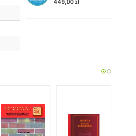
449,00
zł
BRAK W