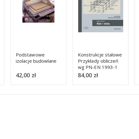
Konstrukcje stalowe
Konstrukcje
Przykłady obliczeń
murowe. Remonty i
wg PN-EN 1993-1
wzmocnienia
cz. 2 Stropy i
84,00
zł
52,00
zł
pomosty