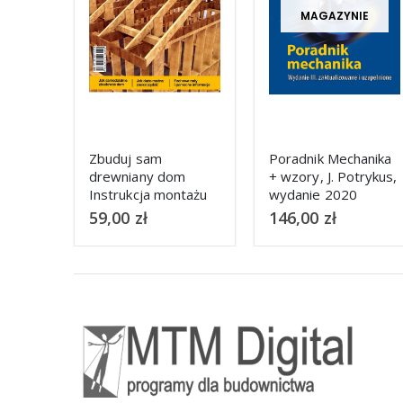
MAGAZYNIE
Poradnik Mechanika
Podstawowe
m
+ wzory, J. Potrykus,
izolacje budowlane
ntażu
wydanie 2020
146,00
zł
42,00
zł