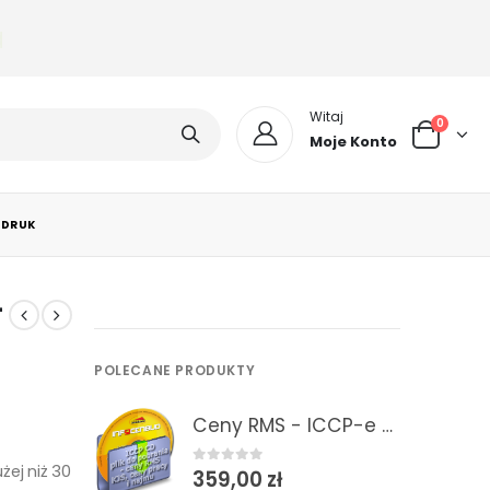
Witaj
0
Moje Konto
 DRUK
–
POLECANE PRODUKTY
Ceny RMS - ICCP-e 2/2026 Informacje o cenach RMS - plik do pobrania do programów kosztorysowych
ej niż 30
0
out of 5
359,00
zł