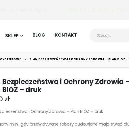
ctwa
PROGRAMY, CENNIKI I KSIĄŻKI
BLOG
KONTAKT
SKLEP
AKCYDENSOWE
PLAN BEZPIECZEŃSTWA I OCHRONY ZDROWIA – PLAN BIOZ –
n Bezpieczeństwa i Ochrony Zdrowia 
 BIOZ – druk
00
zł
ezpieczeństwa i Ochrony Zdrowia – Plan BIOZ – druk
ny m.in., gdy przewidywane roboty budowlane mają trwać dłuż