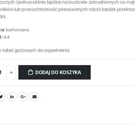
boczych i jednocześnie będzie na budowie zatrudnionych co naj
ników lub pracochłonność planowanych robót będzie przekra
ni.
a:
kartonowa
:
A4
on tabel gotowych do wypełnienia
DODAJ DO KOSZYKA