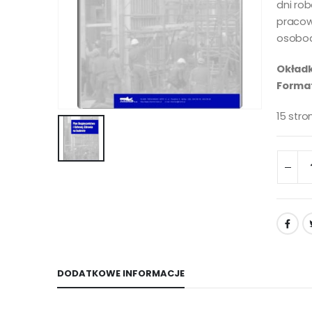
dni ro
pracow
osobod
Okładk
Format
15 str
DODATKOWE INFORMACJE