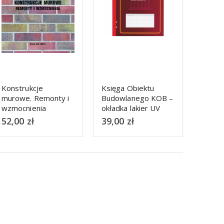
MAGAZYNIE
Księga Obiektu
Prawo zamówień
Proce
Budowlanego KOB –
publicznych
Inwes
okładka lakier UV
Kosztorysowanie
Budow
[czerwona]
robót budowlanych
Podst
39,00
zł
46,00
zł
89,0