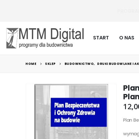
dla budowni
START
O NAS
HOME
SKLEP
BUDOWNICTWO
,
DRUKI BUDOWLANE I 
Pla
Plan
12,
Plan B
wymaga