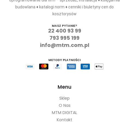
oprogramowanie dla firm – sprzedaż, instalacja ♦ księgarnia
budowlana ♦ katalogi norm ♦ cenniki i biuletyny cen do
kosztorysów
MASZ PYTANIE?
22 400 93 99
793 995 199
info@mtm.com.pl
METODY PŁATNOŚCI
Menu
Sklep
O Nas
MTM DIGITAL
Kontakt