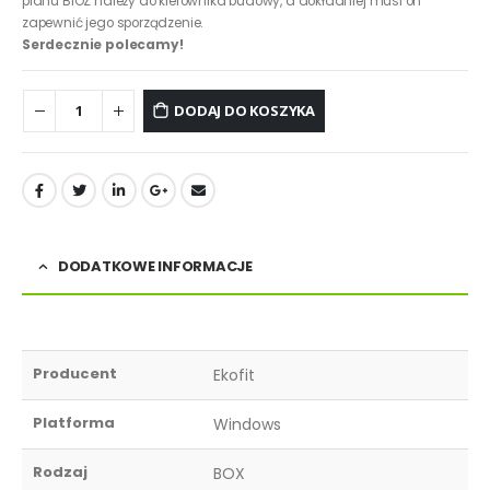
planu BIOZ należy do kierownika budowy, a dokładniej musi on
zapewnić jego sporządzenie.
Serdecznie polecamy!
DODAJ DO KOSZYKA
DODATKOWE INFORMACJE
Producent
Ekofit
Platforma
Windows
Rodzaj
BOX