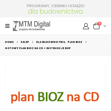
PROGRAMY, CENNIKI I KSIĄŻKI
dla budownictwa
0
HOME
SKLEP
DLA BUDOWNICTWA
,
PLAN BIOZ
GOTOWY PLAN BIOZ NA CD + INSTRUKCJE BHP