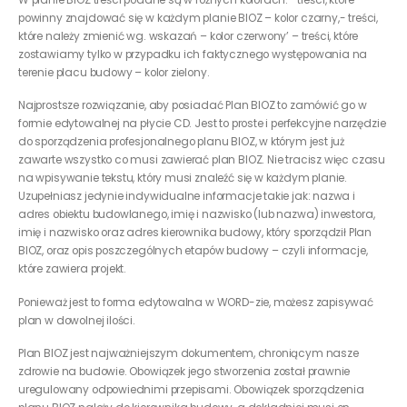
W planie BIOZ treści podane są w różnych kolorach:- treści, które
powinny znajdować się w każdym planie BIOZ – kolor czarny,- treści,
które należy zmienić wg. wskazań – kolor czerwony’ – treści, które
zostawiamy tylko w przypadku ich faktycznego występowania na
terenie placu budowy – kolor zielony.
Najprostsze rozwiązanie, aby posiadać Plan BIOZ to zamówić go w
formie edytowalnej na płycie CD. Jest to proste i perfekcyjne narzędzie
do sporządzenia profesjonalnego planu BIOZ, w którym jest już
zawarte wszystko co musi zawierać plan BIOZ. Nie tracisz więc czasu
na wpisywanie tekstu, który musi znaleźć się w każdym planie.
Uzupełniasz jedynie indywidualne informacje takie jak: nazwa i
adres obiektu budowlanego, imię i nazwisko (lub nazwa) inwestora,
imię i nazwisko oraz adres kierownika budowy, który sporządził Plan
BIOZ, oraz opis poszczególnych etapów budowy – czyli informacje,
które zawiera projekt.
Ponieważ jest to forma edytowalna w WORD-zie, możesz zapisywać
plan w dowolnej ilości.
Plan BIOZ jest najważniejszym dokumentem, chroniącym nasze
zdrowie na budowie. Obowiązek jego stworzenia został prawnie
uregulowany odpowiednimi przepisami. Obowiązek sporządzenia