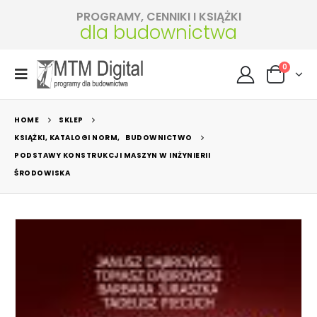
PROGRAMY, CENNIKI I KSIĄŻKI
dla budownictwa
0
HOME
SKLEP
KSIĄŻKI, KATALOGI NORM
,
BUDOWNICTWO
PODSTAWY KONSTRUKCJI MASZYN W INŻYNIERII
ŚRODOWISKA