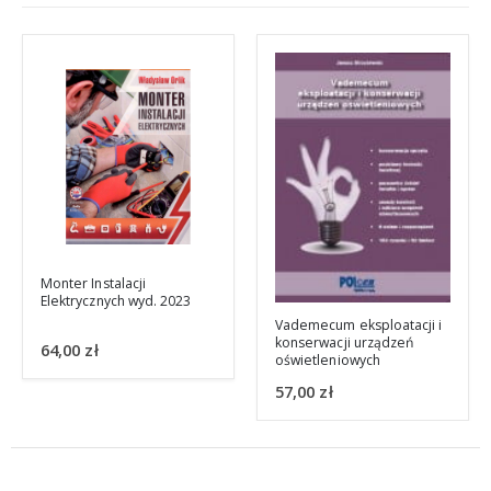
Vademecum eksploatacji i
Podstawy projektowania
konserwacji urządzeń
przydomowych systemów
oświetleniowych
fotowoltaicznych
57,00
zł
65,00
zł