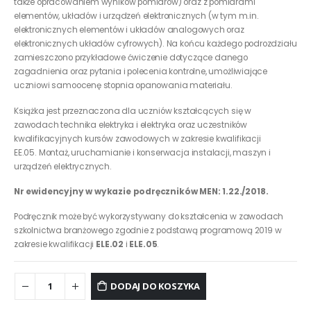
także opracowaniem wyników pomiarów) oraz z pomiarami
elementów, układów i urządzeń elektronicznych (w tym m.in.
elektronicznych elementów i układów analogowych oraz
elektronicznych układów cyfrowych). Na końcu każdego podrozdziału
zamieszczono przykładowe ćwiczenie dotyczące danego
zagadnienia oraz pytania i polecenia kontrolne, umożliwiające
uczniowi samoocenę stopnia opanowania materiału.
Książka jest przeznaczona dla uczniów kształcących się w
zawodach technika elektryka i elektryka oraz uczestników
kwalifikacyjnych kursów zawodowych w zakresie kwalifikacji
EE.05. Montaż, uruchamianie i konserwacja instalacji, maszyn i
urządzeń elektrycznych.
Nr ewidencyjny w wykazie podręczników
MEN: 1.22./2018.
Podręcznik może być wykorzystywany do kształcenia w zawodach
szkolnictwa branżowego zgodnie z podstawą programową 2019 w
zakresie kwalifikacji
ELE.02
i
ELE.05
.
DODAJ DO KOSZYKA