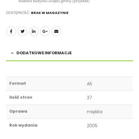
budowa budynku urzędu gminy (przykład)
DOSTĘPNOŚĆ:
BRAK W MAGAZYNIE
DODATKOWE INFORMACJE
Format
A5
Ilość stron
37
Oprawa
miękka
Rok wydania
2005