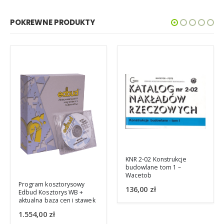
POKREWNE PRODUKTY
BRAK W
MAGAZYNIE
KNR 2-02 Konstrukcje
Zasady szacowania
budowlane tom 1 –
wartości odtworzeniowej
Wacetob
obiektów
136,00
zł
56,00
zł