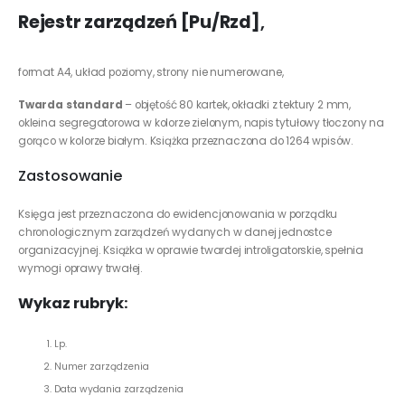
Rejestr zarządzeń [Pu/Rzd]
,
format A4, układ poziomy, strony nie numerowane,
Twarda standard
– objętość 80 kartek, okładki z tektury 2 mm,
okleina segregatorowa w kolorze zielonym, napis tytułowy tłoczony na
gorąco w kolorze białym. Książka przeznaczona do 1264 wpisów.
Zastosowanie
Księga jest przeznaczona do ewidencjonowania w porządku
chronologicznym zarządzeń wydanych w danej jednostce
organizacyjnej. Książka w oprawie twardej introligatorskie, spełnia
wymogi oprawy trwałej.
Wykaz rubryk:
Lp.
Numer zarządzenia
Data wydania zarządzenia