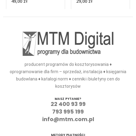
29,00
zł
kominowej
39,00
zł
producent programów do kosztorysowania ♦
oprogramowanie dla firm – sprzedaż, instalacja ♦ księgarnia
budowlana ♦ katalogi norm ♦ cenniki i biuletyny cen do
kosztorysów
MASZ PYTANIE?
22 400 93 99
793 995 199
info@mtm.com.pl