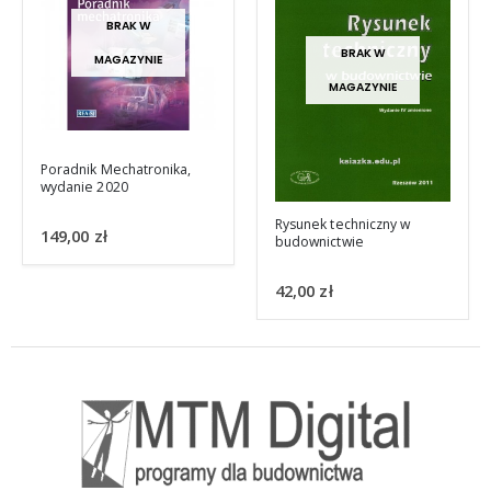
BRAK W
MAGAZYNIE
Kodeks cywilny z
Rysunek techniczny w
omówieniem umów o
budownictwie
roboty budowlane stan
prawny 1 października
45,00
zł
2019
42,00
zł