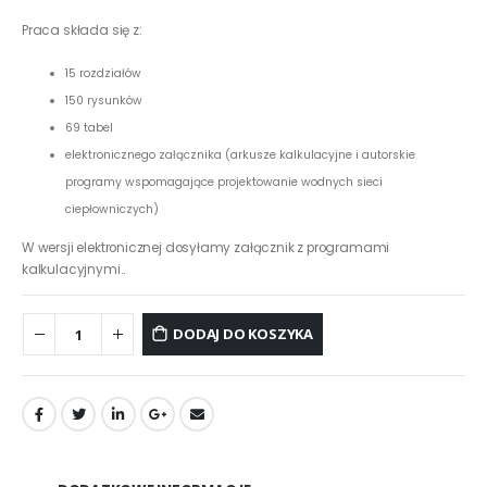
Praca składa się z:
15 rozdziałów
150 rysunków
69 tabel
elektronicznego załącznika (arkusze kalkulacyjne i autorskie
programy wspomagające projektowanie wodnych sieci
ciepłowniczych)
W wersji elektronicznej dosyłamy załącznik z programami
kalkulacyjnymi..
DODAJ DO KOSZYKA