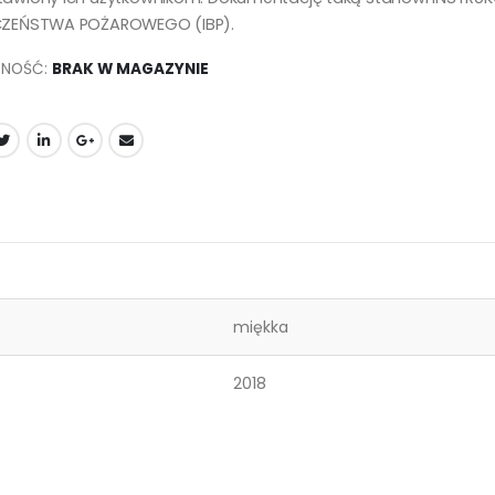
CZEŃSTWA POŻARO­WEGO (IBP).
PNOŚĆ:
BRAK W MAGAZYNIE
miękka
2018