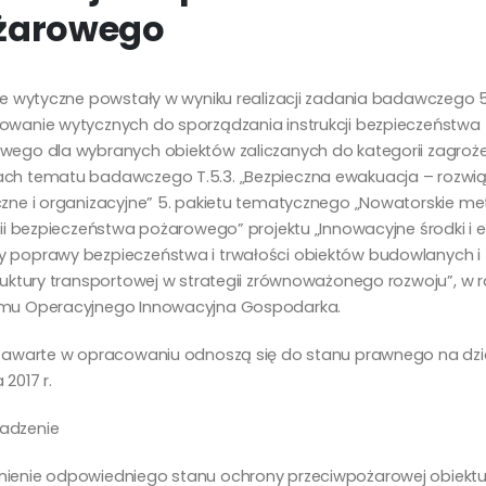
żarowego
ze wytyczne powstały w wyniku realizacji zadania badawczego 5
owanie wytycznych do sporządzania instrukcji bezpieczeństwa
wego dla wybranych obiektów zaliczanych do kategorii zagrożen
ch tematu badawczego T.5.3. „Bezpieczna ewakuacja – rozwią
czne i organizacyjne” 5. pakietu tematycznego „Nowatorskie m
rii bezpieczeństwa pożarowego” projektu „Innowacyjne środki i 
 poprawy bezpieczeństwa i trwałości obiektów budowlanych i
truktury transportowej w strategii zrównoważonego rozwoju”, w
mu Operacyjnego Innowacyjna Gospodarka.
 zawarte w opracowaniu odnoszą się do stanu prawnego na dzi
 2017 r.
adzenie
ienie odpowiedniego stanu ochrony przeciwpożarowej obiektu 