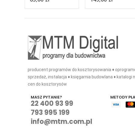
ych
odpowiedziach 2025
producent programów do kosztorysowania ♦ oprogramo
sprzedaż, instalacja ♦ księgarnia budowlana ♦ katalogi n
cen do kosztorysów
MASZ PYTANIE?
METODY PŁ
22 400 93 99
793 995 199
info@mtm.com.pl