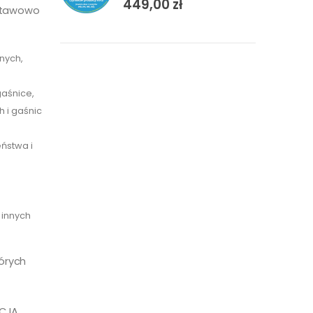
449,00
zł
Ustawowo
nych,
aśnice,
 i gaśnic
ństwa i
 innych
órych
KCJA