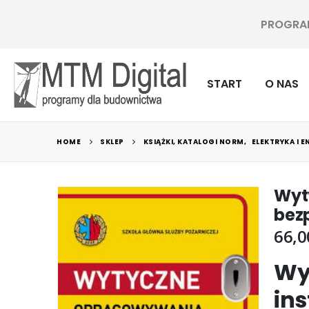
PROGRAMY
START
O NAS
HOME
SKLEP
KSIĄŻKI, KATALOGI NORM
,
ELEKTRYKA I 
Wyt
bez
66,
Wy
ins