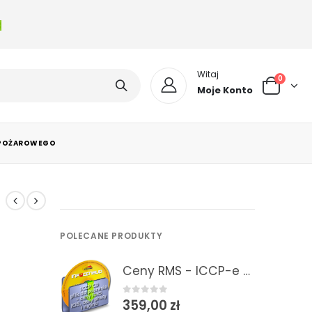
a
Witaj
0
Moje Konto
 POŻAROWEGO
POLECANE PRODUKTY
Ceny RMS - ICCP-e 2/2026 Informacje o cenach RMS - plik do pobrania do programów kosztorysowych
0
out of 5
359,00
zł