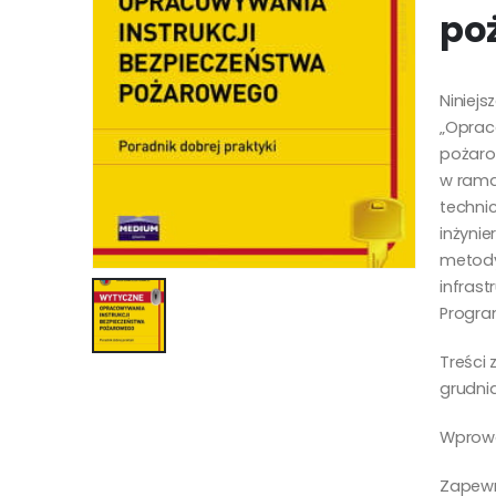
po
Niniejs
„Oprac
pożaro
w rama
techni
inżynie
metody
infras
Progra
Treści
grudnia
Wprow
Zapewn