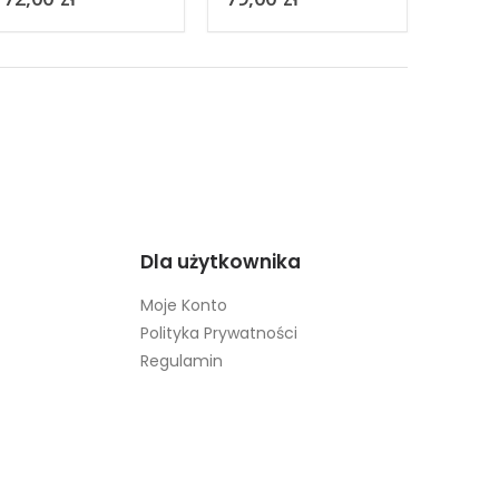
zagrożeniu pożarem
warunk
2019
Dla użytkownika
Moje Konto
Polityka Prywatności
Regulamin