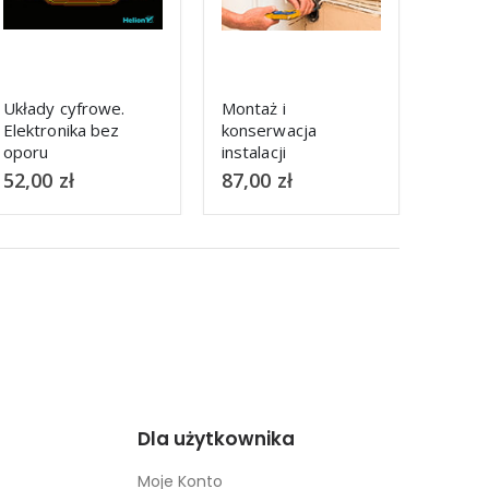
Montaż i
Instalacje
Proje
konserwacja
elektryczne w
elektr
instalacji
obiektach
syste
elektrycznych
budowlanych
87,00
zł
99,00
zł
56,0
Dla użytkownika
Moje Konto