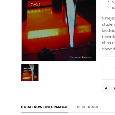
o
R
Niniejs
studen
średni
techni
chcą r
obwoda
DODATKOWE INFORMACJE
SPIS TREŚCI