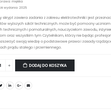
prawa: miękka
ok wydania: 2025
zy skrypt zawiera zadania z zakresu elektrotechniki i jest przezna
tów wyższych szkół technicznych. może być pomocny uczniom 
ch technicznych i pomaturalnych, nauczycielom zawodu, inżynie
kom oraz wszystkim tym Czytelnikom, którzy nie będąc profesjo
ozszerzyć swoją wiedzę o podstawowe prawa i zasady rządząc
ch prądu stałego i przemiennego.
DODAJ DO KOSZYKA