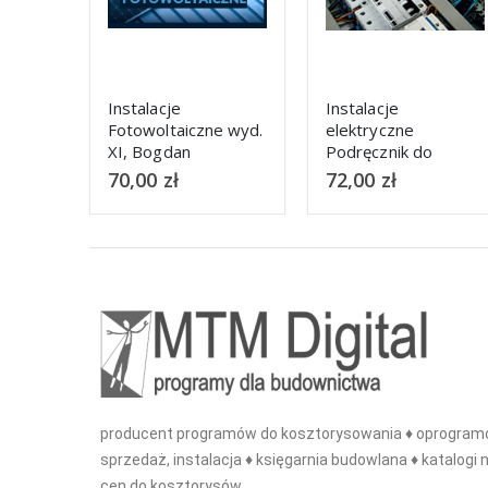
Instalacje
Audyty
e wyd.
elektryczne
Energetyczne +
Podręcznik do
Suplement 2025
topad
kształcenia w
72,00
zł
169,00
zł
zawodach technik
elektryk
producent programów do kosztorysowania ♦ oprogramo
sprzedaż, instalacja ♦ księgarnia budowlana ♦ katalogi n
cen do kosztorysów