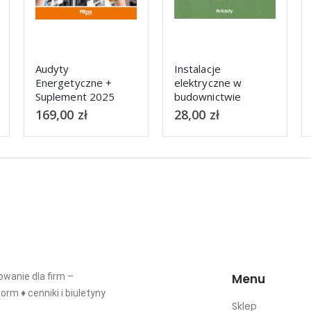
Instalacje
Układy cyfrowe.
elektryczne w
Elektronika bez
budownictwie
oporu
jednorodzinnym
28,00
zł
52,00
zł
wanie dla firm –
Menu
orm ♦ cenniki i biuletyny
Sklep