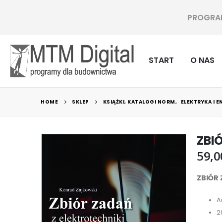
PROGRAMY
START
O NAS
HOME
SKLEP
KSIĄŻKI, KATALOGI NORM
,
ELEKTRYKA I 
ZBI
59,
ZBIÓR 
A
2