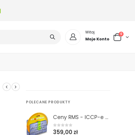
a
Witaj
0
Moje Konto
POLECANE PRODUKTY
Ceny RMS - ICCP-e 2/2026 Informacje o cenach RMS - plik do pobrania do programów kosztorysowych
0
out of 5
359,00
zł