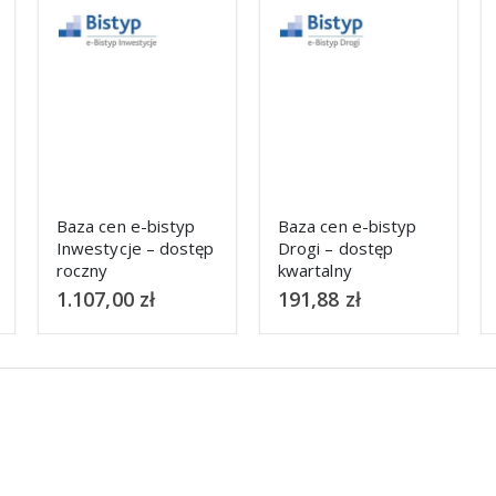
Baza cen e-bistyp
Baza cen e-bistyp
Drogi – dostęp
Maszyny i
kwartalny
Urządzenia – dostęp
półroczny
191,88
zł
560,88
zł