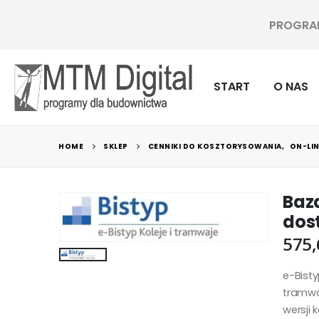
PROGRAMY
START
O NAS
HOME
SKLEP
CENNIKI DO KOSZTORYSOWANIA
,
ON-LI
Baza
dos
575
e-Bisty
tramwa
wersji