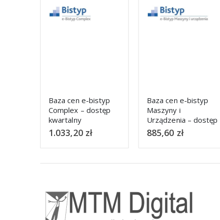
styp
Baza cen e-bistyp
Baza cen e-bistyp
stęp
Maszyny i
Inwestycje – dostęp
Urządzenia – dostęp
roczny
roczny
885,60
zł
1.107,00
zł