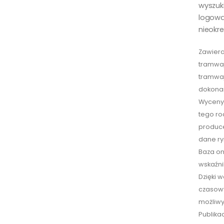
wyszuk
logowa
nieokre
Zawiera
tramwaj
tramwaj
dokonan
Wyceny 
tego ro
produce
dane r
Baza on
wskaźni
Dzięki 
czasowy
możliwy
Publika