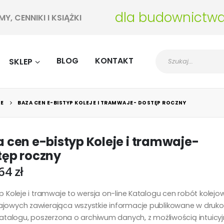
dla budownictw
, CENNIKI I KSIĄŻKI
BLOG
KONTAKT
SKLEP
NE
BAZA CEN E-BISTYP KOLEJE I TRAMWAJE- DOSTĘP ROCZNY
 cen e-bistyp Koleje i tramwaje-
tęp roczny
,64
zł
p Koleje i tramwaje to wersja on-line Katalogu cen robót kolejo
jowych zawierająca wszystkie informacje publikowane w druk
 katalogu, poszerzona o archiwum danych, z możliwością intuicy