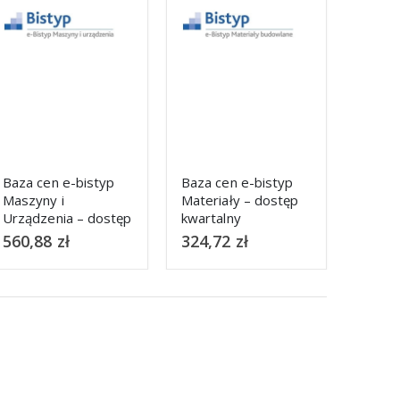
Baza cen e-bistyp
Baza cen e-bistyp
Baza 
Materiały – dostęp
Inwestycje – dostęp
Mater
kwartalny
kwartalny
roczn
324,72
zł
383,76
zł
885,