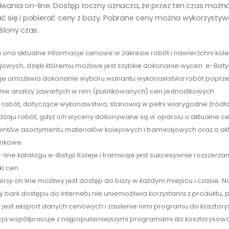
iwania on-line. Dostęp roczny oznacza, że przez ten czas możn
ć się i pobierać ceny z bazy. Pobrane ceny można wykorzystyw
ślony czas.
 ona aktualne informacje cenowe w zakresie robót i nawierzchni kole
owych, dzięki któremu możliwe jest szybkie dokonanie wycen. e-Bistyp
e umożliwia dokonanie wyboru wariantu wykonawstwa robót poprze
ie analizy zawartych w nim (publikowanych) cen jednostkowych.
robót, dotyczące wykonawstwa, stanowią w pełni wiarygodne źródło
dzaju robót, gdyż ich wyceny dokonywane są w oparciu o aktualne ce
ntów asortymentu materiałów kolejowych i tramwajowych oraz o ak
ynkowe.
-line katalogu e-Bistyp Koleje i tramwaje jest sukcesywnie rozszerz
ki cen.
wersji on line możliwy jest dostęp do bazy w każdym miejscu i czasie. 
 bark dostępu do Internetu nie uniemożliwia korzystania z produktu,
 jest eksport danych cenowych i zasilenie nimi programu do kosztor
cja współpracuje z najpopularniejszymi programami do kosztorysowa