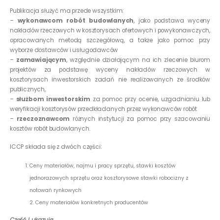
Publikacja służyć ma przede wszystkim:
–
wykonawcom robót budowlanych
, jako podstawa wyceny
nakładów rzeczowych w kosztorysach ofertowych i powykonawczych,
opracowanych metodą szczegółową, a także jako pomoc przy
wyborze dostawców i usługodawców
–
zamawiającym
, względnie działającym na ich zlecenie biurom
projektów za podstawę wyceny nakładów rzeczowych w
kosztorysach inwestorskich zadań nie realizowanych ze środków
publicznych,
–
służbom inwestorskim
za pomoc przy ocenie, uzgadnianiu lub
weryfikacji kosztorysów przedkładanych przez wykonawców robót
–
rzeczoznawcom
różnych instytucji za pomoc przy szacowaniu
kosztów robót budowlanych.
ICCP składa się z dwóch części:
Ceny materiałów, najmu i pracy sprzętu, stawki kosztów
jednorazowych sprzętu oraz kosztorysowe stawki robocizny z
notowań rynkowych
2. Ceny materiałów konkretnych producentów
Część I ukazuje: