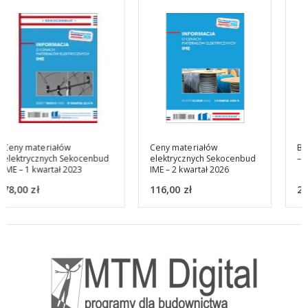
Ceny materiałów
Baza cen e-bistyp Complex
elektrycznych Sekocenbud
– dostęp roczny
IME – 2 kwartał 2026
116,00
zł
2.760,12
zł