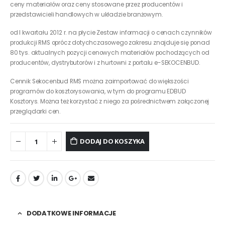
ceny materiałów oraz ceny stosowane przez producentów i
przedstawicieli handlowych w układzie branżowym.
od I kwartału 2012 r. na płycie Zestaw informacji o cenach czynników
produkcji RMS oprócz dotychczasowego zakresu znajduje się ponad
80 tys. aktualnych pozycji cenowych materiałów pochodzących od
producentów, dystrybutorów i z hurtowni z portalu e-SEKOCENBUD.
Cennik Sekocenbud RMS można zaimportować do większości
programów do kosztorysowania, w tym do programu EDBUD
Kosztorys. Można też korzystać z niego za pośrednictwem załączonej
przeglądarki cen.
DODAJ DO KOSZYKA
DODATKOWE INFORMACJE