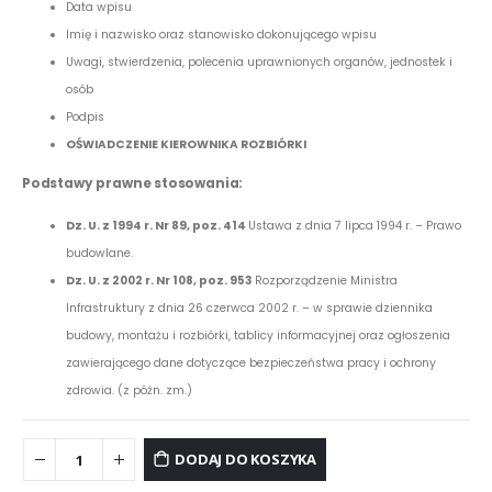
Data wpisu
Imię i nazwisko oraz stanowisko dokonującego wpisu
Uwagi, stwierdzenia, polecenia uprawnionych organów, jednostek i
osób
Podpis
OŚWIADCZENIE KIEROWNIKA ROZBIÓRKI
Podstawy prawne stosowania:
Dz. U. z 1994 r. Nr 89, poz. 414
Ustawa z dnia 7 lipca 1994 r. – Prawo
budowlane.
Dz. U. z 2002 r. Nr 108, poz. 953
Rozporządzenie Ministra
Infrastruktury z dnia 26 czerwca 2002 r. – w sprawie dziennika
budowy, montażu i rozbiórki, tablicy informacyjnej oraz ogłoszenia
zawierającego dane dotyczące bezpieczeństwa pracy i ochrony
zdrowia. (z późn. zm.)
DODAJ DO KOSZYKA