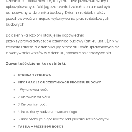
Dziennik jest dokumentem, który musi być przesznurowany i
opieczętowany, a fakt jego założenia i zakończenia musi być
odnotowany w dzienniku budowy. Dziennik rozbiórki należy
przechowywać w miejscu wykonywania prac rozbiórkowych
budowych.
Do dziennika rozbiórki stosuje się odpowiednio
przepisy prawa dotyczące dziennika budowy (art. 45 ust. 3), np. w
zakresie założenia dziennika, jego formatu, osób uprawnionych do
dokonywania wpisów w dzienniku, sposobie przechowywania.
Zawartość dziennika rozbiórki:
STRONA TYTUŁOWA
INFORMACJE O UCZESTNIKACH PROCESU BUDOWY
1. Wykonawca robót
2. Kierownik rozbiórki
3. Kierownicy robót
4. Inspektorzy nadzoru inwestorskiego
5. Inne osoby pełniące nadzór nad pracami rozbiórkowymi
TABELA – PRZEBIEGU ROBÓT