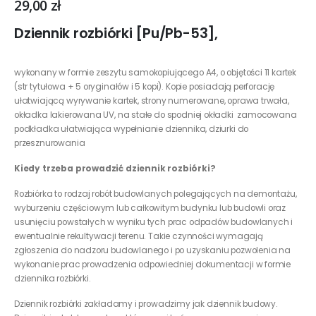
29,00
zł
Dziennik rozbiórki [Pu/Pb-53],
wykonany w formie zeszytu samokopiującego A4, o objętości 11 kartek
(str tytułowa + 5 oryginałów i 5 kopi). Kopie posiadają perforację
ułatwiającą wyrywanie kartek, strony numerowane, oprawa trwała,
okładka lakierowana UV, na stałe do spodniej okładki zamocowana
podkładka ułatwiająca wypełnianie dziennika, dziurki do
przesznurowania
Kiedy trzeba prowadzić dziennik rozbiórki?
Rozbiórka to rodzaj robót budowlanych polegających na demontażu,
wyburzeniu częściowym lub całkowitym budynku lub budowli oraz
usunięciu powstałych w wyniku tych prac odpadów budowlanych i
ewentualnie rekultywacji terenu. Takie czynności wymagają
zgłoszenia do nadzoru budowlanego i po uzyskaniu pozwolenia na
wykonanie prac prowadzenia odpowiedniej dokumentacji w formie
dziennika rozbiórki.
Dziennik rozbiórki zakładamy i prowadzimy jak dziennik budowy.