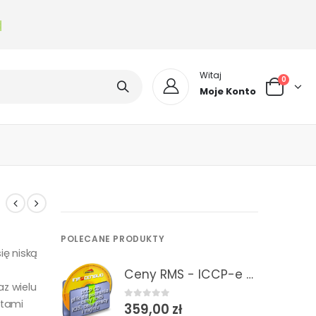
Witaj
0
Moje Konto
POLECANE PRODUKTY
ę niską
Ceny RMS - ICCP-e 2/2026 Informacje o cenach RMS - plik do pobrania do programów kosztorysowych
az wielu
atami
0
out of 5
359,00
zł