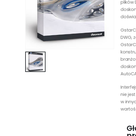
plików
doskon
doświa
GstarC
DWG, z
GstarC
konstru
branżo
doskona
AutoCA
Interf
nie je
w inny
wartośc
Gł
pr