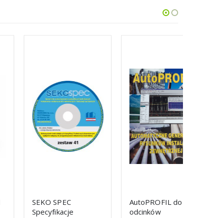
SEKO SPEC
AutoPROFIL do 100
PROTO
Specyfikacje
odcinków
Elektr