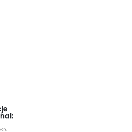
je
nal:
ych,