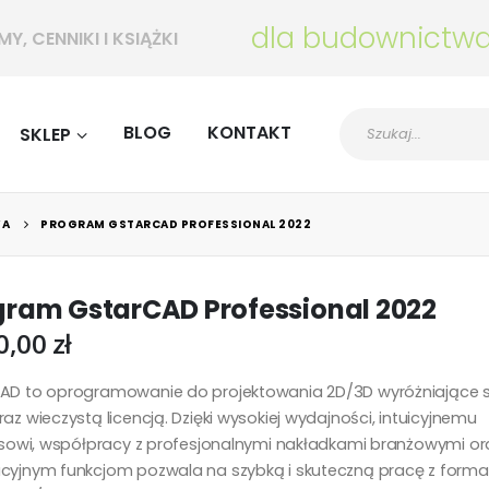
ctwa
PROGRAMY, CENNIKI I KSIĄŻKI
BLOG
KONTAKT
SKLEP
WA
PROGRAM GSTARCAD PROFESSIONAL 2022
gram GstarCAD Professional 2022
0,00
zł
AD to oprogramowanie do projektowania 2D/3D wyróżniające si
az wieczystą licencją. Dzięki wysokiej wydajności, intuicyjnemu
ejsowi, współpracy z profesjonalnymi nakładkami branżowymi or
cyjnym funkcjom pozwala na szybką i skuteczną pracę z form