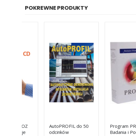
POKREWNE PRODUKTY
BIOZ
AutoPROFIL do 50
Program PROTON+
kcje
odcinków
Badania i Pomiary