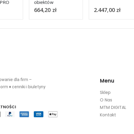
obiektów
budowlanych
664,20
zł
2.447,00
zł
Promocja dla
członków PIIB
wanie dla firm –
Menu
orm ♦ cenniki i biuletyny
Sklep
O Nas
ATNOŚCI
MTM DIGITAL
Kontakt