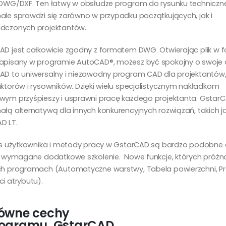
 DWG/DXF. Ten łatwy w obsłudze program do rysunku technicz
ale sprawdzi się zarówno w przypadku początkujących, jak i
dczonych projektantów.
AD jest całkowicie zgodny z formatem DWG. Otwierając plik w 
apisany w programie AutoCAD®, możesz być spokojny o swoje 
AD to uniwersalny i niezawodny program CAD dla projektantów
ktorów i rysowników. Dzięki wielu specjalistycznym nakładkom
wym przyśpieszy i usprawni pracę każdego projektanta. GstarC
łą alternatywą dla innych konkurencyjnych rozwiązań, takich j
D LT.
ejs użytkownika i metody pracy w GstarCAD są bardzo podobne
st wymagane dodatkowe szkolenie. Nowe funkcje, których próżn
ch programach (Automatyczne warstwy, Tabela powierzchni, Pr
i atrybutu).
ówne cechy
ogramu GstarCAD