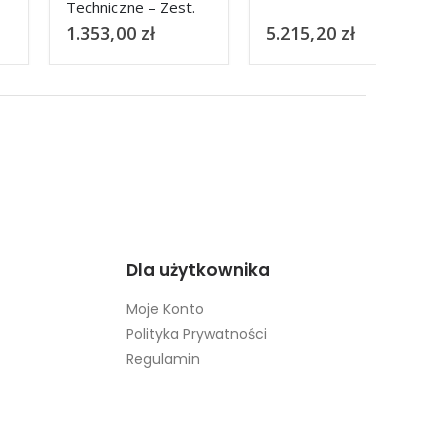
Techniczne – Zest.
1-41 / CD
1.353,00
zł
5.215,20
zł
362,
Dla użytkownika
Moje Konto
Polityka Prywatności
Regulamin