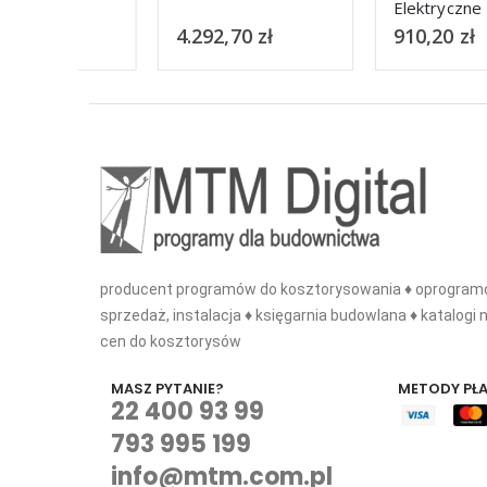
Elektryczne PRO
4.292,70
zł
910,20
zł
producent programów do kosztorysowania ♦ oprogramo
sprzedaż, instalacja ♦ księgarnia budowlana ♦ katalogi n
cen do kosztorysów
MASZ PYTANIE?
METODY PŁ
22 400 93 99
793 995 199
info@mtm.com.pl