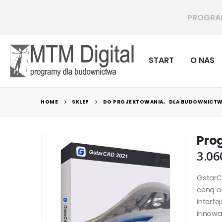
dla budowni
START
O NAS
HOME
SKLEP
DO PROJEKTOWANIA
,
DLA BUDOWNICT
Pro
3.06
GstarC
ceną or
interf
innowa