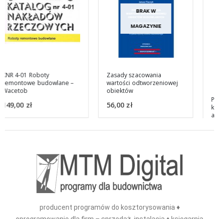
BRAK W
MAGAZYNIE
Zasady szacowania
wartości odtworzeniowej
obiektów
Program do
56,00
zł
kosztorysowania Edbud +
aktualna baza cen
2.046,00
zł