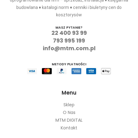
producent programów do kosztorysowania ♦
oprogramowanie dla firm – sprzedaż, instalacja ♦ księgarnia
budowlana ♦ katalogi norm ♦ cenniki i biuletyny cen do
kosztorysów
MASZ PYTANIE?
22 400 93 99
793 995 199
info@mtm.com.pl
METODY PŁATNOŚCI
Menu
Sklep
O Nas
MTM DIGITAL