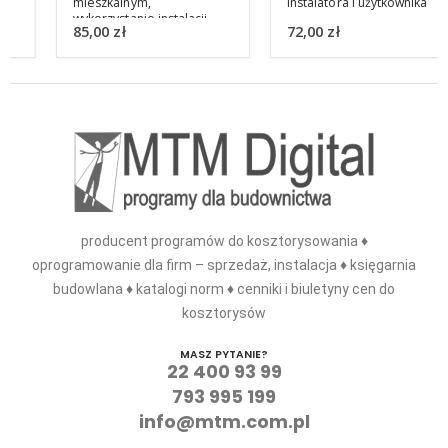
mieszkalnym,
instalatora i użytkownika
wykorzystanie instalacji
85,00
zł
72,00
zł
OZE
producent programów do kosztorysowania ♦
oprogramowanie dla firm – sprzedaż, instalacja ♦ księgarnia
budowlana ♦ katalogi norm ♦ cenniki i biuletyny cen do
kosztorysów
MASZ PYTANIE?
22 400 93 99
793 995 199
info@mtm.com.pl