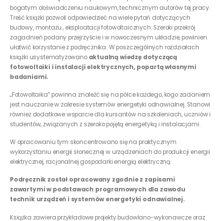
bogatym doświadczeniu naukowym, technicznym autorów tej pracy.
Treść książki pozwoli odpowiedzieć na wiele pytań dotyczących
budowy, montażu , eksploatacji fotowoltaicznych. Szeroki przekrój
zagadnień podany przejrzyście i w nowoczesnym układzie, powinien
ułatwić korzystanie z podręcznika. W poszczególnych rozdziałach
książki usystematyzowano
aktualną wiedzę dotyczącą
fotowoltaiki i instalacji elektrycznych, popartą własnymi
badaniami.
„Fotowoltaika” powinna znaleźć się na półce każdego, kogo zadaniem
jest nauczanie w zakresie systemów energetyki odnawialnej. Stanowi
również dodatkowe wsparcie dla kursantów na szkoleniach, uczniów i
studentów, związanych z szeroko pojętą energetyką i instalacjami.
W opracowaniu tym skoncentrowano się na praktycznym
wykorzystaniu energii słonecznej w urządzeniach do produkcji energii
elektrycznej, racjonalnej gospodarki energią elektryczną.
Podręcznik został opracowany zgodnie z zapisami
zawartymi w podstawach programowych dla zawodu
technik urządzeń i systemów energetyki odnawialnej.
Książka zawiera przykładowe projekty budowlano-wykonawcze oraz