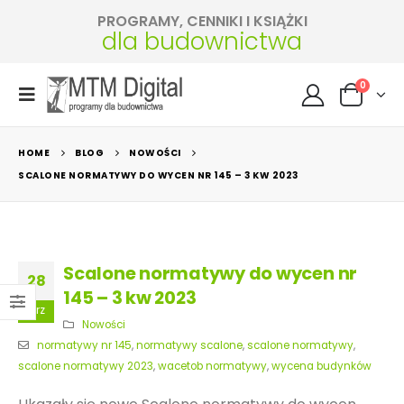
PROGRAMY, CENNIKI I KSIĄŻKI
dla budownictwa
0
HOME
BLOG
NOWOŚCI
SCALONE NORMATYWY DO WYCEN NR 145 – 3 KW 2023
Scalone normatywy do wycen nr
28
145 – 3 kw 2023
wrz
Nowości
normatywy nr 145
,
normatywy scalone
,
scalone normatywy
,
scalone normatywy 2023
,
wacetob normatywy
,
wycena budynków