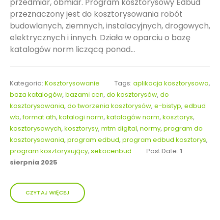
przedmiar, obmiar. Program kosztorysowy Edbud
przeznaczony jest do kosztorysowania robót
budowlanych, ziemnych, instalacyjnych, drogowych,
elektrycznych i innych. Działa w oparciu o bazę
katalogów norm liczącą ponad...
Kategoria:
Kosztorysowanie
Tags:
aplikacja kosztorysowa
,
baza katalogów
,
bazami cen
,
do kosztorysów
,
do
kosztorysowania
,
do tworzenia kosztorysów
,
e-bistyp
,
edbud
wb
,
format ath
,
katalogi norm
,
katalogów norm
,
kosztorys
,
kosztorysowych
,
kosztorysy
,
mtm digital
,
normy
,
program do
kosztorysowania
,
program edbud
,
program edbud kosztorys
,
program kosztorysujący
,
sekocenbud
Post Date:
1
sierpnia 2025
CZYTAJ WIĘCEJ