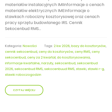
materiałów instalacyjnych IMIInformacje o cenach
materiałów elektrycznych IMEInformacje o
stawkach robocizny kosztorysowej oraz cenach
pracy sprzętu budowlanego IRS. Cennik
Sekocenbud RMS...
Kategoria:
Nowości
Tags:
2 kw 2026
,
bazy do kosztorysów
,
cennik sekocenbud
,
ceny do kosztorysów
,
ceny RMS
,
ceny
sekocenbud
,
ceny za 2 kwartał
,
do kosztorysowania
,
informacje kwartalne
,
narzuty
,
sekocenbud
,
sekocenbud
2026
,
sekocenbud RMS
,
sekocenbuud RMS
,
stawki
,
stawki r-g
,
stawki roboczogodzin
CZYTAJ WIĘCEJ