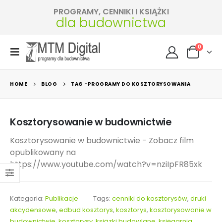
PROGRAMY, CENNIKI I KSIĄŻKI
dla budownictwa
0
HOME
BLOG
TAG -
PROGRAMY DO KOSZTORYSOWANIA
Kosztorysowanie w budownictwie
Kosztorysowanie w budownictwie - Zobacz film
opublikowany na
https://www.youtube.com/watch?v=nziIpFR85xk
Kategoria:
Publikacje
Tags:
cenniki do kosztorysów
,
druki
akcydensowe
,
edbud kosztorys
,
kosztorys
,
kosztorysowanie w
budownictwie
,
kosztorysy
,
ksiązki budowlane
,
księgarnia