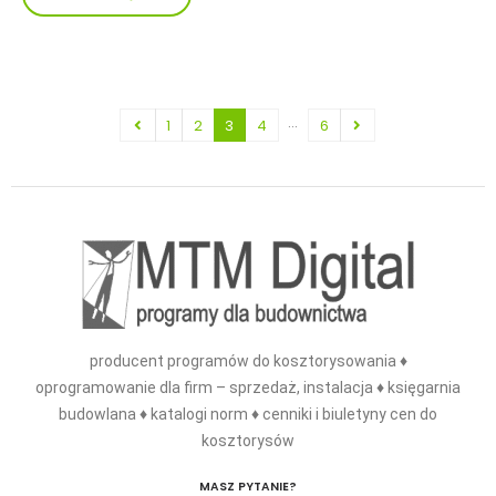
…
1
2
3
4
6
producent programów do kosztorysowania ♦
oprogramowanie dla firm – sprzedaż, instalacja ♦ księgarnia
budowlana ♦ katalogi norm ♦ cenniki i biuletyny cen do
kosztorysów
MASZ PYTANIE?