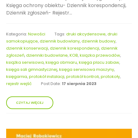
Księga ochrony obiektu- Dziennik korespondencji,
Dziennik zgłoszeń- Rejestr...
Kategoria:
Nowości
Tags:
druki akcydensowe
,
druki
samokopiujące
,
dziennik budowlany
,
dziennik budowy
,
dziennik konserwacji
,
dziennik korespondencji
,
dziennik
zgłoszeń
,
dzienniki budowlane
,
KOB
,
ksiązka przewodów
,
książka serwisowa
,
księga obmiaru
,
księga placu zabaw
,
księga sali gimnastycznej
,
księga serwisowa maszyny
,
księgarnia
,
protokół instalacji
,
protokół kontroli
,
protokoły
,
rejestr wejść
Post Date:
17 sierpnia 2023
CZYTAJ WIĘCEJ