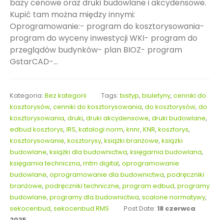
bazy cenowe oraz druki budowlane i akcydensowe.
Kupić tam można między innymi:
Oprogramowanie:- program do kosztorysowania-
program do wyceny inwestycji WKI- program do
przeglądów budynków- plan BIOZ- program
GstarCAD-...
Kategoria:
Bez kategorii
Tags:
bistyp
,
biuletyny
,
cenniki do
kosztorysów
,
cenniki do kosztorysowania
,
do kosztorysów
,
do
kosztorysowania
,
druki
,
druki akcydensowe
,
druki budowlane
,
edbud kosztorys
,
IRS
,
katalogi norm
,
knnr
,
KNR
,
kosztorys
,
kosztorysowanie
,
kosztorysy
,
książki branżowe
,
ksiązki
budowlane
,
książki dla budownictwa
,
księgarnia budowlana
,
księgarnia techniczna
,
mtm digital
,
oprogramowanie
budowlane
,
oprogramowanie dla budownictwa
,
podręczniki
branżowe
,
podręczniki techniczne
,
program edbud
,
programy
budowlane
,
programy dla budownictwa
,
scalone normatywy
,
sekocenbud
,
sekocenbud RMS
Post Date:
18 czerwca
2025