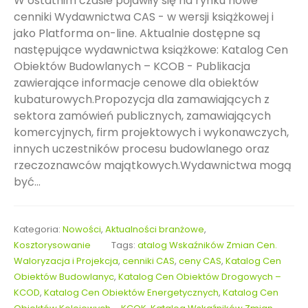
W ostatnim czasie pojawiły się na rynku nowe
cenniki Wydawnictwa CAS - w wersji książkowej i
jako Platforma on-line. Aktualnie dostępne są
następujące wydawnictwa książkowe: Katalog Cen
Obiektów Budowlanych – KCOB - Publikacja
zawierające informacje cenowe dla obiektów
kubaturowych.Propozycja dla zamawiających z
sektora zamówień publicznych, zamawiających
komercyjnych, firm projektowych i wykonawczych,
innych uczestników procesu budowlanego oraz
rzeczoznawców majątkowych.Wydawnictwa mogą
być...
Kategoria:
Nowości
,
Aktualności branżowe
,
Kosztorysowanie
Tags:
atalog Wskaźników Zmian Cen.
Waloryzacja i Projekcja
,
cenniki CAS
,
ceny CAS
,
Katalog Cen
Obiektów Budowlanyc
,
Katalog Cen Obiektów Drogowych –
KCOD
,
Katalog Cen Obiektów Energetycznych
,
Katalog Cen