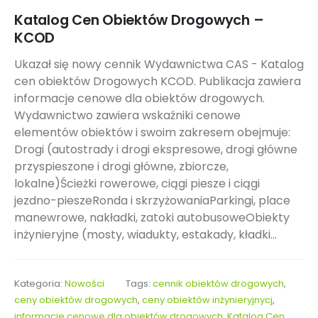
Katalog Cen Obiektów Drogowych –
KCOD
Ukazał się nowy cennik Wydawnictwa CAS - Katalog
cen obiektów Drogowych KCOD. Publikacja zawiera
informacje cenowe dla obiektów drogowych.
Wydawnictwo zawiera wskaźniki cenowe
elementów obiektów i swoim zakresem obejmuje:
Drogi (autostrady i drogi ekspresowe, drogi główne
przyspieszone i drogi główne, zbiorcze,
lokalne)Ścieżki rowerowe, ciągi piesze i ciągi
jezdno-pieszeRonda i skrzyżowaniaParkingi, place
manewrowe, nakładki, zatoki autobusoweObiekty
inżynieryjne (mosty, wiadukty, estakady, kładki...
Kategoria:
Nowości
Tags:
cennik obiektów drogowych
,
ceny obiektów drogowych
,
ceny obiektów inżynieryjnycj
,
informacje cenowe dla obiektów drogowych
,
Katalog Cen