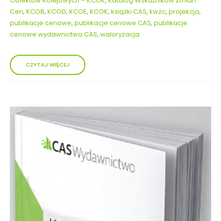
Obiektów Kolejowych – KCOK
,
Katalog Wskaźników Zmian
Cen
,
KCOB
,
KCOD
,
KCOE
,
KCOK
,
książki CAS
,
kwzc
,
projekcja
,
publikacje cenowe
,
publikacje cenowe CAS
,
publikacje
cenowe wydawnictwa CAS
,
waloryzacja
CZYTAJ WIĘCEJ