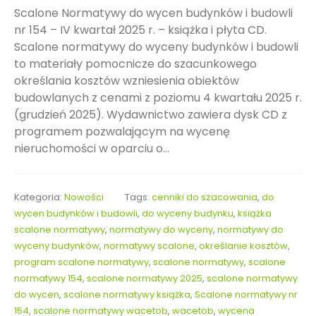
Scalone Normatywy do wycen budynków i budowli
nr 154 – IV kwartał 2025 r. – książka i płyta CD.
Scalone normatywy do wyceny budynków i budowli
to materiały pomocnicze do szacunkowego
określania kosztów wzniesienia obiektów
budowlanych z cenami z poziomu 4 kwartału 2025 r.
(grudzień 2025). Wydawnictwo zawiera dysk CD z
programem pozwalającym na wycenę
nieruchomości w oparciu o...
Kategoria:
Nowości
Tags:
cenniki do szacowania
,
do
wycen budynków i budowli
,
do wyceny budynku
,
książka
scalone normatywy
,
normatywy do wyceny
,
normatywy do
wyceny budynków
,
normatywy scalone
,
określanie kosztów
,
program scalone normatywy
,
scalone normatywy
,
scalone
normatywy 154
,
scalone normatywy 2025
,
scalone normatywy
do wycen
,
scalone normatywy książka
,
Scalone normatywy nr
154
,
scalone normatywy wacetob
,
wacetob
,
wycena