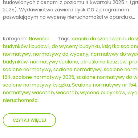
budowlanych z cenami z poziomu 4 kwartału 2025 r. (gr
2025). Wydawnictwo zawiera dysk CD z programem
pozwalającym na wycenę nieruchomości w oparciu o...
Kategoria:
Nowości
Tags:
cenniki do szacowania
,
do 
budynków i budowli
,
do wyceny budynku
,
książka scalon
normatywy
,
normatywy do wyceny
,
normatywy do wyc
budynków
,
normatywy scalone
,
określanie kosztów
,
pr
scalone normatywy
,
scalone normatywy
,
scalone norm
154
,
scalone normatywy 2025
,
scalone normatywy do 
scalone normatywy książka
,
Scalone normatywy nr 154
normatywy wacetob
,
wacetob
,
wycena budynków
,
wyc
nieruchomości
CZYTAJ WIĘCEJ