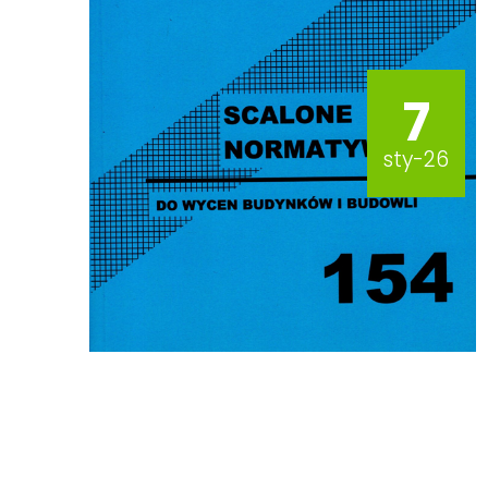
7
sty-26