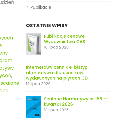
udzień
Publikacje
OSTATNIE WPISY
Publikacje cenowe
wycen
Wydawnictwa CAS
e
16 lipca 2026
eny
ogram
Internetowy cennik e-bistyp –
atywy
alternatywa dla cenników
wycen
,
wydawanych na płytach CD
,
scalone
14 lipca 2026
ena
Scalone Normatywy nr 156 – II
kwartał 2026
13 lipca 2026