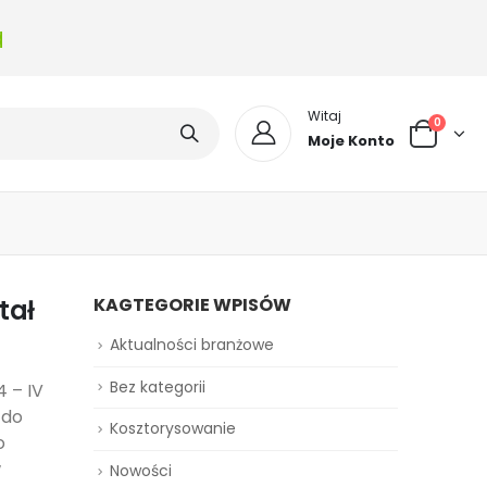
a
Witaj
0
Moje Konto
tał
KAGTEGORIE WPISÓW
Aktualności branżowe
Bez kategorii
 – IV
 do
Kosztorysowanie
o
w
Nowości