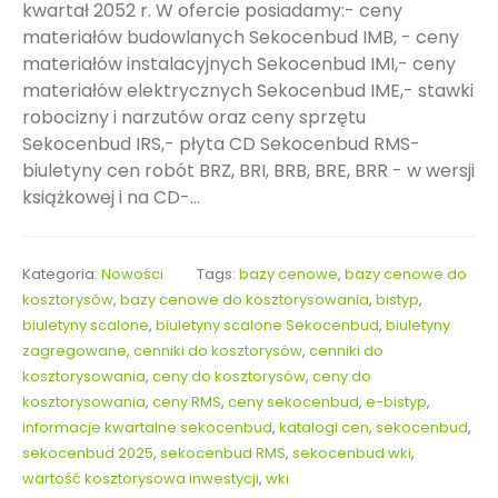
kwartał 2052 r. W ofercie posiadamy:- ceny
materiałów budowlanych Sekocenbud IMB, - ceny
materiałów instalacyjnych Sekocenbud IMI,- ceny
materiałów elektrycznych Sekocenbud IME,- stawki
robocizny i narzutów oraz ceny sprzętu
Sekocenbud IRS,- płyta CD Sekocenbud RMS-
biuletyny cen robót BRZ, BRI, BRB, BRE, BRR - w wersji
książkowej i na CD-...
Kategoria:
Nowości
Tags:
bazy cenowe
,
bazy cenowe do
kosztorysów
,
bazy cenowe do kosztorysowania
,
bistyp
,
biuletyny scalone
,
biuletyny scalone Sekocenbud
,
biuletyny
zagregowane
,
cenniki do kosztorysów
,
cenniki do
kosztorysowania
,
ceny do kosztorysów
,
ceny do
kosztorysowania
,
ceny RMS
,
ceny sekocenbud
,
e-bistyp
,
informacje kwartalne sekocenbud
,
katalogi cen
,
sekocenbud
,
sekocenbud 2025
,
sekocenbud RMS
,
sekocenbud wki
,
wartość kosztorysowa inwestycji
,
wki