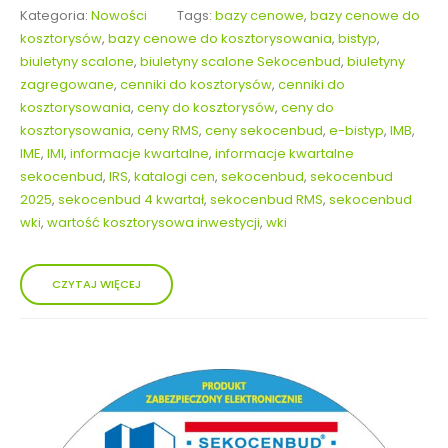
Kategoria:
Nowości
Tags:
bazy cenowe
,
bazy cenowe do
kosztorysów
,
bazy cenowe do kosztorysowania
,
bistyp
,
biuletyny scalone
,
biuletyny scalone Sekocenbud
,
biuletyny
zagregowane
,
cenniki do kosztorysów
,
cenniki do
kosztorysowania
,
ceny do kosztorysów
,
ceny do
kosztorysowania
,
ceny RMS
,
ceny sekocenbud
,
e-bistyp
,
IMB
,
IME
,
IMI
,
informacje kwartalne
,
informacje kwartalne
sekocenbud
,
IRS
,
katalogi cen
,
sekocenbud
,
sekocenbud
2025
,
sekocenbud 4 kwartał
,
sekocenbud RMS
,
sekocenbud
wki
,
wartość kosztorysowa inwestycji
,
wki
CZYTAJ WIĘCEJ