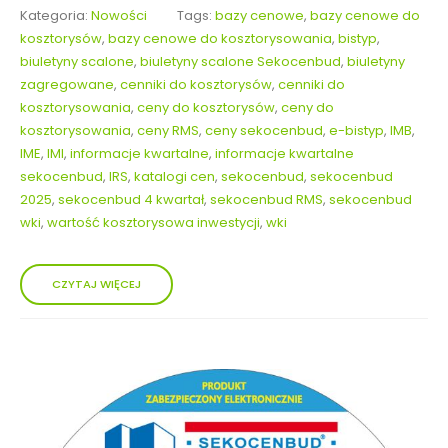
Kategoria:
Nowości
Tags:
bazy cenowe
,
bazy cenowe do
kosztorysów
,
bazy cenowe do kosztorysowania
,
bistyp
,
biuletyny scalone
,
biuletyny scalone Sekocenbud
,
biuletyny
zagregowane
,
cenniki do kosztorysów
,
cenniki do
kosztorysowania
,
ceny do kosztorysów
,
ceny do
kosztorysowania
,
ceny RMS
,
ceny sekocenbud
,
e-bistyp
,
IMB
,
IME
,
IMI
,
informacje kwartalne
,
informacje kwartalne
sekocenbud
,
IRS
,
katalogi cen
,
sekocenbud
,
sekocenbud
2025
,
sekocenbud 4 kwartał
,
sekocenbud RMS
,
sekocenbud
wki
,
wartość kosztorysowa inwestycji
,
wki
CZYTAJ WIĘCEJ