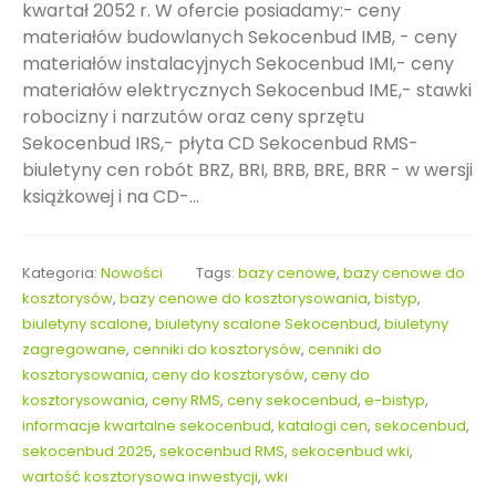
kwartał 2052 r. W ofercie posiadamy:- ceny
materiałów budowlanych Sekocenbud IMB, - ceny
materiałów instalacyjnych Sekocenbud IMI,- ceny
materiałów elektrycznych Sekocenbud IME,- stawki
robocizny i narzutów oraz ceny sprzętu
Sekocenbud IRS,- płyta CD Sekocenbud RMS-
biuletyny cen robót BRZ, BRI, BRB, BRE, BRR - w wersji
książkowej i na CD-...
Kategoria:
Nowości
Tags:
bazy cenowe
,
bazy cenowe do
kosztorysów
,
bazy cenowe do kosztorysowania
,
bistyp
,
biuletyny scalone
,
biuletyny scalone Sekocenbud
,
biuletyny
zagregowane
,
cenniki do kosztorysów
,
cenniki do
kosztorysowania
,
ceny do kosztorysów
,
ceny do
kosztorysowania
,
ceny RMS
,
ceny sekocenbud
,
e-bistyp
,
informacje kwartalne sekocenbud
,
katalogi cen
,
sekocenbud
,
sekocenbud 2025
,
sekocenbud RMS
,
sekocenbud wki
,
wartość kosztorysowa inwestycji
,
wki