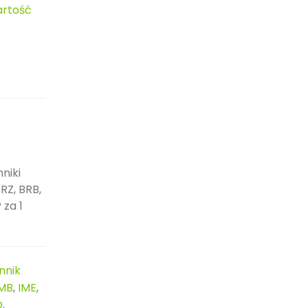
rtość
niki
RZ, BRB,
 za 1
nnik
IMB
,
IME
,
D
,