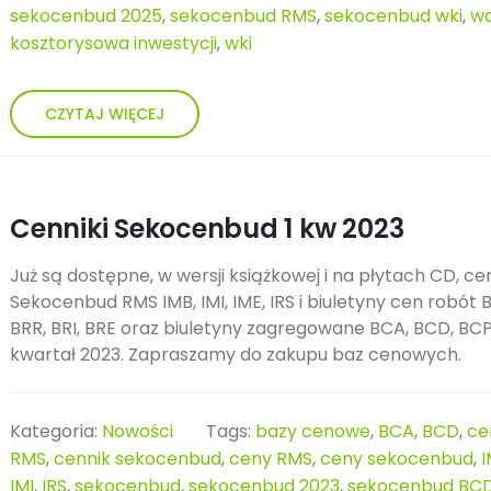
sekocenbud 2025
,
sekocenbud RMS
,
sekocenbud wki
,
wa
kosztorysowa inwestycji
,
wki
CZYTAJ WIĘCEJ
Cenniki Sekocenbud 1 kw 2023
Już są dostępne, w wersji książkowej i na płytach CD, cen
Sekocenbud RMS IMB, IMI, IME, IRS i biuletyny cen robót B
BRR, BRI, BRE oraz biuletyny zagregowane BCA, BCD, BCP
kwartał 2023. Zapraszamy do zakupu baz cenowych.
Kategoria:
Nowości
Tags:
bazy cenowe
,
BCA
,
BCD
,
ce
RMS
,
cennik sekocenbud
,
ceny RMS
,
ceny sekocenbud
,
IMI
,
IRS
,
sekocenbud
,
sekocenbud 2023
,
sekocenbud BC