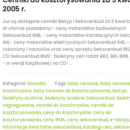
2005 r.
Już są dostępne cenniki Bistyp i Sekocenbud za 3 kwarta
W ofercie posiadamy:- ceny materiałów budowlanych
Sekocenbud IMB, - ceny materiałów instalacyjnych Se
IMI,- ceny materiałów elektrycznych Sekocenbud IME,- 
robocizny i narzutów oraz ceny sprzętu Sekocenbud IRS,
CD Sekocenbud RMS- biuletyny cen robót BRZ, BRI, BRB,
- w wersji książkowej i na CD-...
Kategoria:
Nowości
Tags:
bazy cenowe
,
bazy cenowe
kosztorysów
,
bazy cenowe do kosztorysowania
,
bistyp
,
biuletyny scalone
,
biuletyny scalone Sekocenbud
,
biule
zagregowane
,
cenniki do kosztorysów
,
cenniki do
kosztorysowania
,
ceny do kosztorysów
,
ceny do
kosztorysowania
,
ceny RMS
,
ceny sekocenbud
,
e-bistyp
informacje kwartalne sekocenbud
,
katalogi cen
,
sekoc