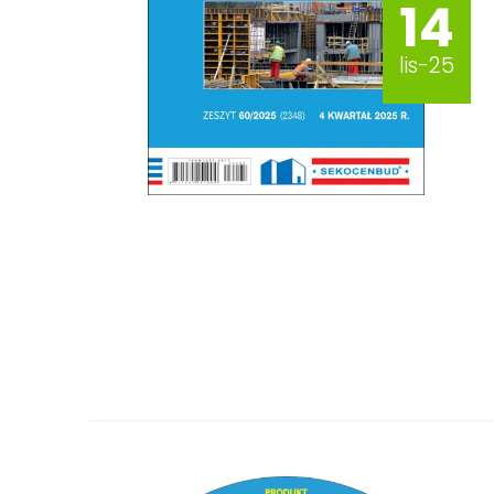
14
lis-25