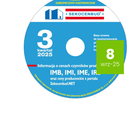
8
wrz-25