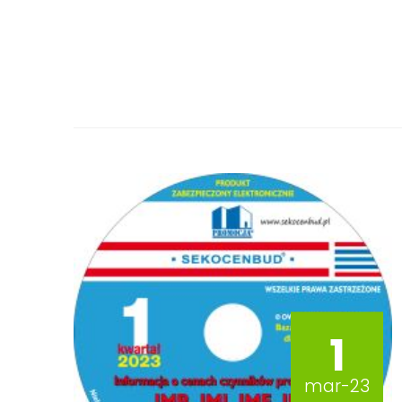
1
mar-23