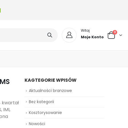
a
Witaj
0
Moje Konto
RMS
KAGTEGORIE WPISÓW
Aktualności branżowe
Bez kategorii
 kwartał
 IMI,
Kosztorysowanie
ępna
Nowości