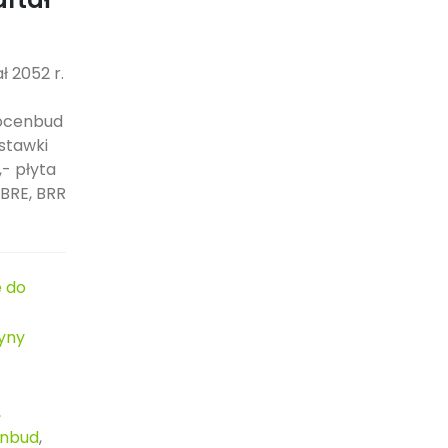
ł 2052 r.
kocenbud
stawki
- płyta
 BRE, BRR
 do
tyny
,
enbud
,