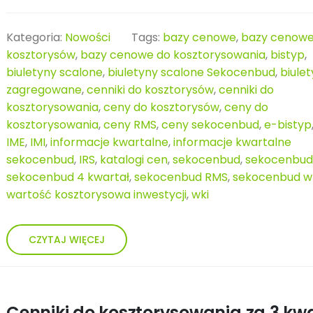
Kategoria:
Nowości
Tags:
bazy cenowe
,
bazy cenowe
kosztorysów
,
bazy cenowe do kosztorysowania
,
bistyp
,
biuletyny scalone
,
biuletyny scalone Sekocenbud
,
biule
zagregowane
,
cenniki do kosztorysów
,
cenniki do
kosztorysowania
,
ceny do kosztorysów
,
ceny do
kosztorysowania
,
ceny RMS
,
ceny sekocenbud
,
e-bistyp
IME
,
IMI
,
informacje kwartalne
,
informacje kwartalne
sekocenbud
,
IRS
,
katalogi cen
,
sekocenbud
,
sekocenbud
sekocenbud 4 kwartał
,
sekocenbud RMS
,
sekocenbud w
wartość kosztorysowa inwestycji
,
wki
CZYTAJ WIĘCEJ
Cenniki do kosztorysowania za 3 kw